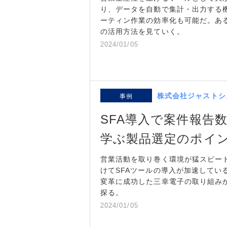
り、データを自動で集計・出力する
ーティン作業の効率化も可能だ。ある
の活用方法を見ていく。
2024/01/05
株式会社ジャストシ
事例
SFA導入で案件報告
学ぶ製品選定のポイ
営業活動を取り巻く環境が猛スピー
けてSFAツールの導入が加速してい
変革に成功した三幸電子の取り組み
探る。
2024/01/05