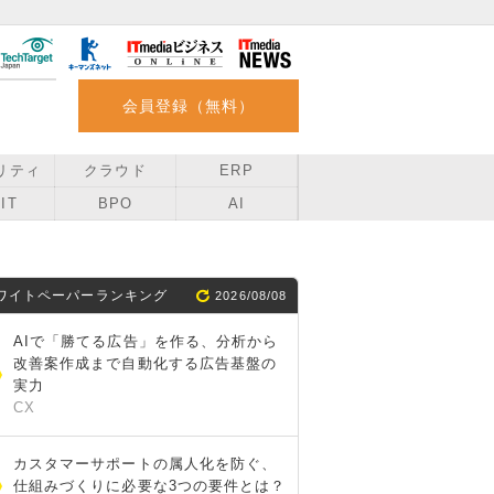
会員登録（無料）
リティ
クラウド
ERP
IT
BPO
AI
ワイトペーパーランキング
2026/08/08
AIで「勝てる広告」を作る、分析から
改善案作成まで自動化する広告基盤の
実力
CX
カスタマーサポートの属人化を防ぐ、
仕組みづくりに必要な3つの要件とは？