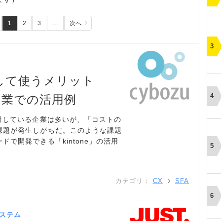
1
2
3
…
次へ
Aとして使うメリット
造業での活用例
討している企業は多いが、「コストの
課題が発生しがちだ。このような課題
で開発できる「kintone」の活用
カテゴリ：
CX
SFA
ステム