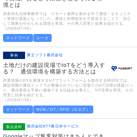
境とは
四条烏丸法律事務所では、リモート雇用を進める中で通信・セキュリテ
ィ管理が課題となっていた。通信と利用状況を可視化することで、安心
して業務を任せられる環境を実現。その導入背景と効果を紹介する。
（2026/07/30）
ネットワーク
ルータ
富士ソフト株式会社
事例
土地だけの建設現場でIoTをどう導入す
る？ 通信環境を構築する方法とは
作業現場のDXを推進するIoTプラットフォームを提供するMODEでは、
建設初期の通信インフラが整備されていない現場でのIoT活用が課題だっ
た。通信環境を手軽に構築できる仕組みを導入し、IoT活用を実現。その
背景と効果を紹介する。
（2026/07/30）
ネットワーク
M2M／IoT／RFID（ICタグ）
株式会社NTT東日本サービス
製品資料
Googleマップ集客対策はきちんとでき