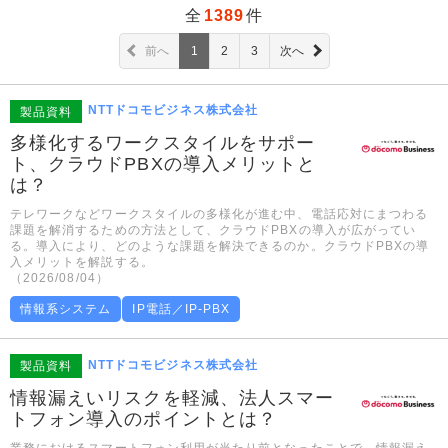
全
1389
件
前へ
1
2
3
次へ
NTTドコモビジネス株式会社
製品資料
多様化するワークスタイルをサポー
ト、クラウドPBXの導入メリットと
は？
テレワークなどワークスタイルの多様化が進む中、電話応対にまつわる
課題を解消するための方法として、クラウドPBXの導入が広がってい
る。導入により、どのような課題を解決できるのか。クラウドPBXの導
入メリットを解説する。
（2026/08/04）
情報系システム
IP電話／IP-PBX
NTTドコモビジネス株式会社
製品資料
情報漏えいリスクを軽減、法人スマー
トフォン導入のポイントとは？