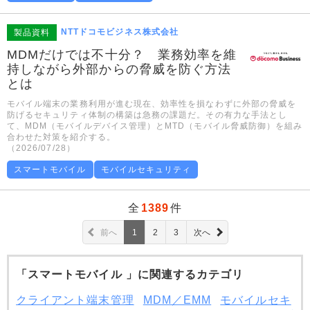
NTTドコモビジネス株式会社
製品資料
MDMだけでは不十分？ 業務効率を維
持しながら外部からの脅威を防ぐ方法
とは
モバイル端末の業務利用が進む現在、効率性を損なわずに外部の脅威を
防げるセキュリティ体制の構築は急務の課題だ。その有力な手法とし
て、MDM（モバイルデバイス管理）とMTD（モバイル脅威防御）を組み
合わせた対策を紹介する。
（2026/07/28）
スマートモバイル
モバイルセキュリティ
全
1389
件
前へ
1
2
3
次へ
「スマートモバイル 」に関連するカテゴリ
クライアント端末管理
MDM／EMM
モバイルセキ