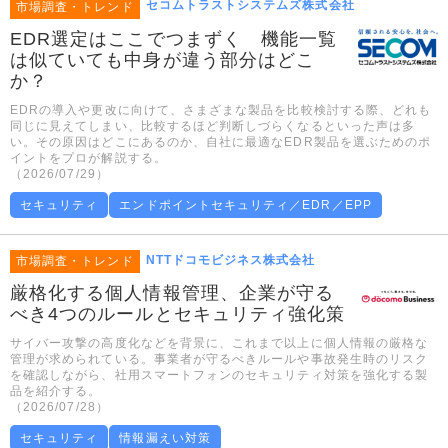
セコムトラストシステムズ株式会社
市場調査・トレンド
EDR選定はここでつまずく 機能一覧
は似ていても中身が違う部分はどこ
か？
EDRの導入や更改に向けて、さまざまな製品を比較検討する際、どれも
同じに見えてしまい、比較するほど判断しづらくなるといった声は多
い。その原因はどこにあるのか、自社に最適なEDR製品を選ぶためのポ
イントをプロが解説する。
（2026/07/29）
セキュリティ
エンドポイントセキュリティ／EDR／EPP
NTTドコモビジネス株式会社
市場調査・トレンド
厳格化する個人情報管理、企業が守る
べき4つのルールとセキュリティ強化策
サイバー攻撃の高度化などを背景に、これまで以上に個人情報の厳格な
管理が求められている。事業者が守るべきルールや事故発生時のリスク
を確認しながら、社用スマートフォンのセキュリティ対策を強化する製
品を紹介する。
（2026/07/28）
セキュリティ
情報漏えい対策