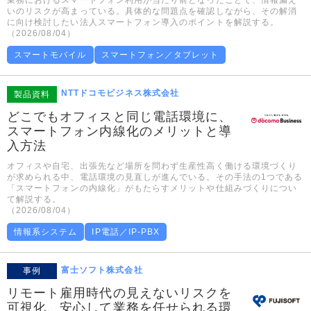
業務におけるスマートフォン利用が当たり前となったことで、情報漏え
いのリスクが高まっている。具体的な問題点を確認しながら、その解消
に向け検討したい法人スマートフォン導入のポイントを解説する。
（2026/08/04）
スマートモバイル
スマートフォン／タブレット
NTTドコモビジネス株式会社
製品資料
どこでもオフィスと同じ電話環境に、
スマートフォン内線化のメリットと導
入方法
オフィスや自宅、出張先など場所を問わず生産性高く働ける環境づくり
が求められる中、電話環境の見直しが進んでいる。その手法の1つである
「スマートフォンの内線化」がもたらすメリットや仕組みづくりについ
て解説する。
（2026/08/04）
情報系システム
IP電話／IP-PBX
富士ソフト株式会社
事例
リモート雇用時代の見えないリスクを
可視化、安心して業務を任せられる環