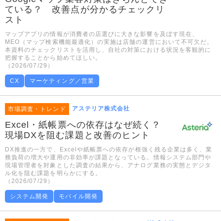
ている？ 改善点が分かるチェックリ
スト
マップアプリの情報が消費者の店選びに大きな影響を及ぼす現在、
MEO（マップ検索機能最適化）の実施は店舗の運営において不可欠だ。
本資料のチェックリストを活用し、自社の対策における状況を客観的に
把握することから始めてほしい。
（2026/07/29）
CX
マーケティング／営業
アステリア株式会社
市場調査・トレンド
Excel・紙帳票への依存はなぜ続く？
現場DXを阻む課題と改善のヒント
DX推進の一方で、Excelや紙帳票への依存が根強く残る企業は多く、業
務負荷の増大や運用の非効率が課題となっている。情報システム部門や
現場管理者を対象とした調査の結果から、アナログ業務の実態とデジタ
ル化を阻む課題を明らかにする。
（2026/07/29）
システム開発
モバイル開発