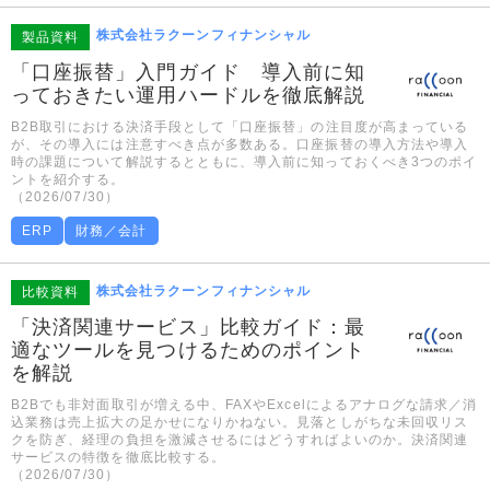
株式会社ラクーンフィナンシャル
製品資料
「口座振替」入門ガイド 導入前に知
っておきたい運用ハードルを徹底解説
B2B取引における決済手段として「口座振替」の注目度が高まっている
が、その導入には注意すべき点が多数ある。口座振替の導入方法や導入
時の課題について解説するとともに、導入前に知っておくべき3つのポイ
ントを紹介する。
（2026/07/30）
ERP
財務／会計
株式会社ラクーンフィナンシャル
比較資料
「決済関連サービス」比較ガイド：最
適なツールを見つけるためのポイント
を解説
B2Bでも非対面取引が増える中、FAXやExcelによるアナログな請求／消
込業務は売上拡大の足かせになりかねない。見落としがちな未回収リス
クを防ぎ、経理の負担を激減させるにはどうすればよいのか。決済関連
サービスの特徴を徹底比較する。
（2026/07/30）