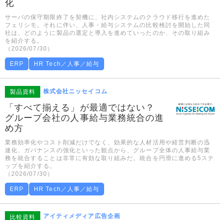
化
サーバの保守期限終了を契機に、社内システムのクラウド移行を進めた
フェリシモ。それに伴い、人事・給与システムの比較検討を開始した同
社は、どのように製品の選定と導入を進めていったのか、その取り組み
を紹介する。
（2026/07/30）
ERP
HR Tech／人事／給与
株式会社ニッセイコム
製品資料
「すべて揃える」が最適ではない？
グループ会社の人事給与業務統合の進
め方
業務効率化やコスト削減だけでなく、効果的な人材活用や経営判断の迅
速化、ガバナンスの強化といった観点から、グループ全体の人事給与業
務を統合することは非常に有効な取り組みだ。統合を円滑に進める5ステ
ップを紹介する。
（2026/07/30）
ERP
HR Tech／人事／給与
アイティメディア広告企画
比較資料