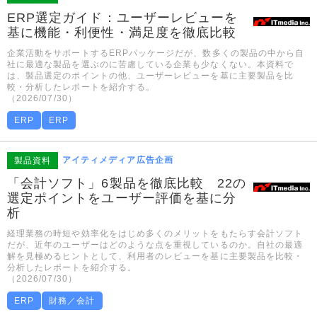
ERP選定ガイド：ユーザーレビューを
基に機能・利便性・満足度を徹底比較
企業活動をサポートするERPパッケージだが、数多くの製品の中から自
社に最適な製品を選ぶのに苦慮している企業も少なくない。本資料で
は、製品選定のポイントの他、ユーザーレビューを基に主要製品を比
較・分析したレポートを紹介する。
（2026/07/30）
ERP
ERP
アイティメディア広告企画
製品資料
「会計ソフト」6製品を徹底比較 22の
選定ポイントをユーザー評価を基に分
析
経理業務の時短や効率化をはじめ多くのメリットをもたらす会計ソフト
だが、近年のユーザーはどのような点を重視しているのか。自社の最適
解を見極めるヒントとして、利用者のレビューを基に主要製品を比較・
分析したレポートを紹介する。
（2026/07/30）
ERP
財務／会計