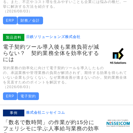
る。また、不正やコスト増を生みやすいことも企業には悩みの種だ。一
挙に解決する方法を紹介する。
（2026/08/03）
ERP
財務／会計
日鉄ソリューションズ株式会社
製品資料
電子契約ツール導入後も業務負荷が減
らない？ 契約業務全体を効率化する
には
契約業務の効率化に向けて電子契約ツールを導入したもの
の、承認業務や管理業務の負荷が解消されず、期待する効果を得られて
いない企業も少なくない。なぜ業務改善が進まないのか。契約業務全体
を見直すためのポイントを解説する。
（2026/08/03）
ERP
電子契約
株式会社ニッセイコム
事例
「数名で数時間」の作業が約15分に
フェリシモに学ぶ人事給与業務の効率