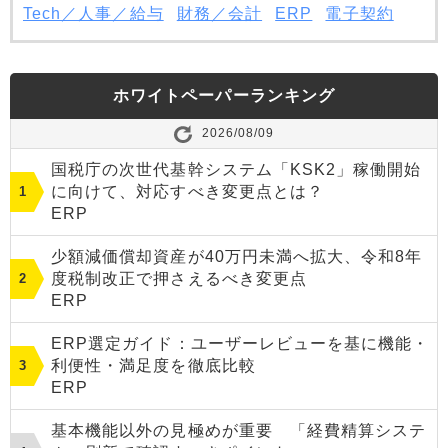
Tech／人事／給与
財務／会計
ERP
電子契約
ホワイトペーパーランキング
2026/08/09
国税庁の次世代基幹システム「KSK2」稼働開始
に向けて、対応すべき変更点とは？
ERP
少額減価償却資産が40万円未満へ拡大、令和8年
度税制改正で押さえるべき変更点
ERP
ERP選定ガイド：ユーザーレビューを基に機能・
利便性・満足度を徹底比較
ERP
基本機能以外の見極めが重要 「経費精算システ