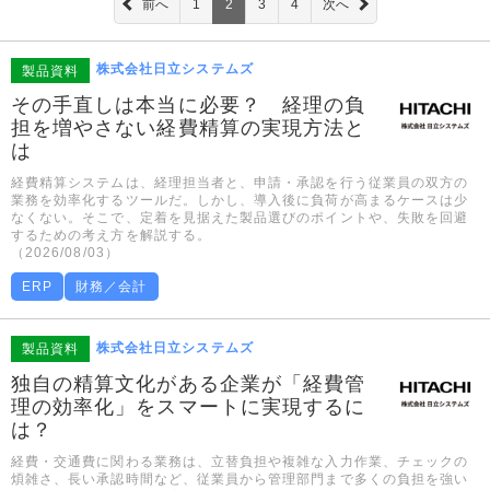
前へ
1
2
3
4
次へ
株式会社日立システムズ
製品資料
その手直しは本当に必要？ 経理の負
担を増やさない経費精算の実現方法と
は
経費精算システムは、経理担当者と、申請・承認を行う従業員の双方の
業務を効率化するツールだ。しかし、導入後に負荷が高まるケースは少
なくない。そこで、定着を見据えた製品選びのポイントや、失敗を回避
するための考え方を解説する。
（2026/08/03）
ERP
財務／会計
株式会社日立システムズ
製品資料
独自の精算文化がある企業が「経費管
理の効率化」をスマートに実現するに
は？
経費・交通費に関わる業務は、立替負担や複雑な入力作業、チェックの
煩雑さ、長い承認時間など、従業員から管理部門まで多くの負担を強い