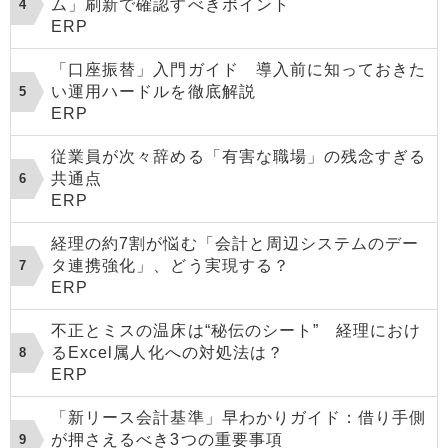
ム」刷新で確認すべきポイント
ERP
「口座振替」入門ガイド 導入前に知っておきた
い運用ハードルを徹底解説
ERP
従業員が次々辞める「有害な職場」の残念すぎる
共通点
ERP
経理の約7割が悩む「会計と周辺システムのデー
タ連携強化」、どう実現する？
ERP
不正とミスの温床は“秘伝のシート” 経理におけ
るExcel属人化への対処法は？
ERP
「新リース会計基準」早わかりガイド：借り手側
が押さえるべき3つの重要事項