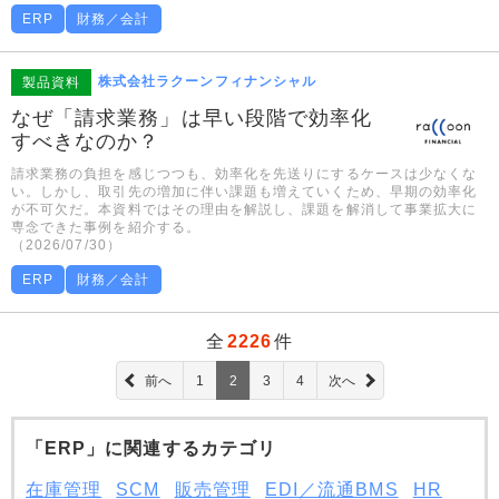
ERP
財務／会計
株式会社ラクーンフィナンシャル
製品資料
なぜ「請求業務」は早い段階で効率化
すべきなのか？
請求業務の負担を感じつつも、効率化を先送りにするケースは少なくな
い。しかし、取引先の増加に伴い課題も増えていくため、早期の効率化
が不可欠だ。本資料ではその理由を解説し、課題を解消して事業拡大に
専念できた事例を紹介する。
（2026/07/30）
ERP
財務／会計
全
2226
件
前へ
1
2
3
4
次へ
「ERP」に関連するカテゴリ
在庫管理
SCM
販売管理
EDI／流通BMS
HR