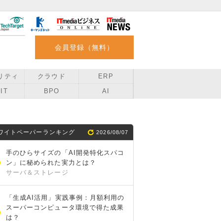
会員登録（無料）
リティ
クラウド
ERP
IT
BPO
AI
ワイトペーパーランキング
2026/08/07
手のひらサイズの「AI開発特化スパコ
ン」に秘められた実力とは？
サーバ＆ストレージ
「生成AI活用」実践事例：月額利用の
スーパーコンピュータ環境で得た成果
は？