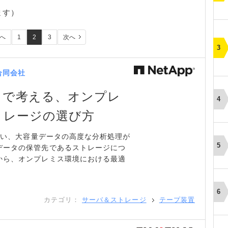
ます）
へ
1
2
3
次へ
合同会社
」で考える、オンプレ
トレージの選び方
に伴い、大容量データの高度な分析処理が
データの保管先であるストレージにつ
から、オンプレミス環境における最適
カテゴリ：
サーバ＆ストレージ
テープ装置