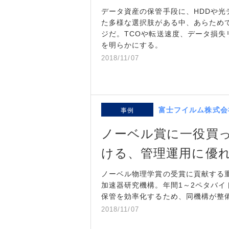
データ資産の保管手段に、HDDや
た多様な選択肢がある中、あらため
ジだ。TCOや転送速度、データ損
を明らかにする。
2018/11/07
富士フイルム株式会
事例
ノーベル賞に一役買
ける、管理運用に優
ノーベル物理学賞の受賞に貢献する
加速器研究機構。年間1～2ペタバ
保管を効率化するため、同機構が整
2018/11/07