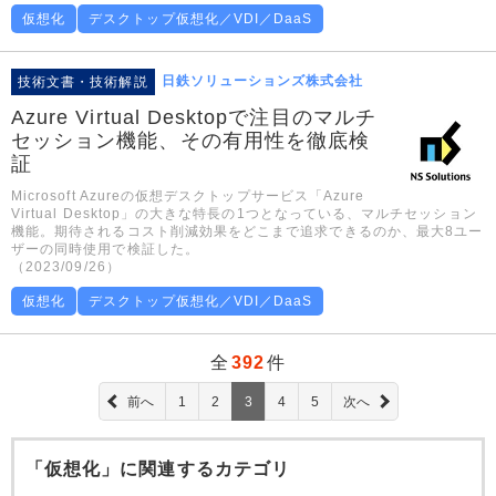
仮想化
デスクトップ仮想化／VDI／DaaS
日鉄ソリューションズ株式会社
技術文書・技術解説
Azure Virtual Desktopで注目のマルチ
セッション機能、その有用性を徹底検
証
Microsoft Azureの仮想デスクトップサービス「Azure
Virtual Desktop」の大きな特長の1つとなっている、マルチセッション
機能。期待されるコスト削減効果をどこまで追求できるのか、最大8ユー
ザーの同時使用で検証した。
（2023/09/26）
仮想化
デスクトップ仮想化／VDI／DaaS
全
392
件
前へ
1
2
3
4
5
次へ
「仮想化」に関連するカテゴリ