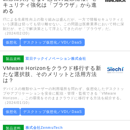
キュリティ強化は「ブラウザ」から進
める
ITによる生産性向上の取り組みは盛んだが、一方で情報セキュリティと
いう課題は切っても切り離せない。この問題は医療業界において特に深
刻だが、そこで解決策として浮上してきたのが「ブラウザ」だ。
（2024/02/20）
仮想化
デスクトップ仮想化／VDI／DaaS
双日テックイノベーション株式会社
製品資料
VMware Horizonをクラウド移行する新
たな選択肢、そのメリットと活用方法
は？
デバイスの種類やユーザーの利用場所を問わず、仮想化したデスクトッ
プやアプリケーションを安全に配信・管理・監視できる「VMware
Horizon」。この環境をそのままクラウドに移行する方法を紹介する。
（2024/01/10）
仮想化
デスクトップ仮想化／VDI／DaaS
株式会社ZenmuTech
製品資料