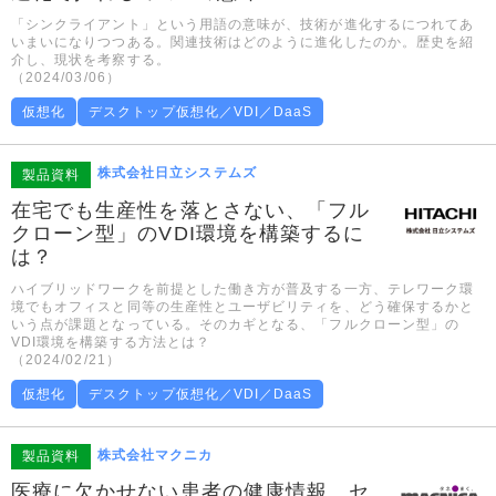
「シンクライアント」という用語の意味が、技術が進化するにつれてあ
いまいになりつつある。関連技術はどのように進化したのか。歴史を紹
介し、現状を考察する。
（2024/03/06）
仮想化
デスクトップ仮想化／VDI／DaaS
株式会社日立システムズ
製品資料
在宅でも生産性を落とさない、「フル
クローン型」のVDI環境を構築するに
は？
ハイブリッドワークを前提とした働き方が普及する一方、テレワーク環
境でもオフィスと同等の生産性とユーザビリティを、どう確保するかと
いう点が課題となっている。そのカギとなる、「フルクローン型」の
VDI環境を構築する方法とは？
（2024/02/21）
仮想化
デスクトップ仮想化／VDI／DaaS
株式会社マクニカ
製品資料
医療に欠かせない患者の健康情報、セ