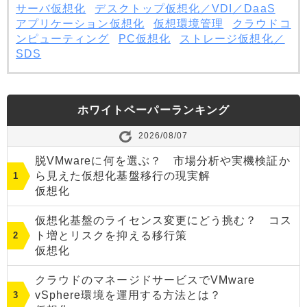
サーバ仮想化
デスクトップ仮想化／VDI／DaaS
アプリケーション仮想化
仮想環境管理
クラウドコ
ンピューティング
PC仮想化
ストレージ仮想化／
SDS
ホワイトペーパーランキング
2026/08/07
脱VMwareに何を選ぶ？ 市場分析や実機検証か
ら見えた仮想化基盤移行の現実解
仮想化
仮想化基盤のライセンス変更にどう挑む？ コス
ト増とリスクを抑える移行策
仮想化
クラウドのマネージドサービスでVMware
vSphere環境を運用する方法とは？