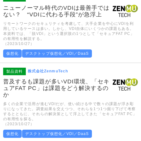
ニューノーマル時代のVDIは最善手では
ない？ “VDIに代わる手段”が急浮上
リモートワークのセキュリティを考慮して、大手企業を中心にVDIを利
用しているケースは多い。しかし、VDI自体にいくつかの課題もある。
本資料では、「脱VDI」という選択肢の1つとして「セキュアFAT PC」
の有用性を解説する。
（2023/10/27）
仮想化
デスクトップ仮想化／VDI／DaaS
株式会社ZenmuTech
製品資料
普及するも課題が多いVDI環境、「セキ
ュアFAT PC」は課題をどう解決するの
か
多くの企業で活用が進むVDIだが、使い続ける中で数々の課題が浮き彫
りになってきた。調査結果を交えつつ、それらを1つ1つ掘り下げて考察
するとともに、それらの解決策として浮上してきた「セキュアFAT PC」
の有用性を探る。
（2023/10/27）
仮想化
デスクトップ仮想化／VDI／DaaS