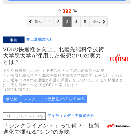
全
392
件
前へ
1
2
3
4
5
次へ
富士通株式会社
事例
VDIの快適性を向上、北陸先端科学技術
大学院大学が採用した仮想GPUの実力
とは？
学生や教員向けに提供するデスクトップ環境の仮想化に早
くから取り組んできた北陸先端科学技術大学院大学（JAIST）だった
が、近年はVDIの処理能力不足が課題となっていた。そこで採用され
た、高性能サーバと仮想GPUの実力とは？
（2024/03/15）
仮想化
デスクトップ仮想化／VDI／DaaS
アイティメディア株式会社
プレミアムコンテンツ
「シンクライアント」って何？ 技術
進化で揺れる“シン”の意味