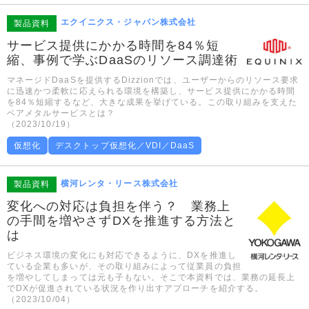
エクイニクス・ジャパン株式会社
製品資料
サービス提供にかかる時間を84％短
縮、事例で学ぶDaaSのリソース調達術
マネージドDaaSを提供するDizzionでは、ユーザーからのリソース要求
に迅速かつ柔軟に応えられる環境を構築し、サービス提供にかかる時間
を84％短縮するなど、大きな成果を挙げている。この取り組みを支えた
ベアメタルサービスとは？
（2023/10/19）
仮想化
デスクトップ仮想化／VDI／DaaS
横河レンタ・リース株式会社
製品資料
変化への対応は負担を伴う？ 業務上
の手間を増やさずDXを推進する方法と
は
ビジネス環境の変化にも対応できるように、DXを推進し
ている企業も多いが、その取り組みによって従業員の負担
を増やしてしまっては元も子もない。そこで本資料では、業務の延長上
でDXが促進されている状況を作り出すアプローチを紹介する。
（2023/10/04）