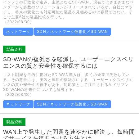
インフラの分散化が進み、主流となるSD-WAN。現在ではさまざまなベ
ンダーから多数のソリューションがリリースされているが、自社にマッ
チし、将来の変化にも対応可能な製品を見極めるのは容易ではない。そ
こで主要6社の製品比較を行った。
（2022/08/30）
ネットワーク
SDN／ネットワーク仮想化／SD-WAN
製品資料
SD-WANの複雑さを軽減し、ユーザーエクスペリ
エンスの質と安全性を確保するには
コスト削減を目的に掲げたSD-WAN導入は、多くの企業で失敗してい
る。その背景には、実装と運用の複雑さによる、ユーザーエクスペリエ
ンスの質や安全性の低下がある。対応策として注目されるAIドリブン
SD-WANの将来性についても解説する。
（2022/08/30）
ネットワーク
SDN／ネットワーク仮想化／SD-WAN
製品資料
WAN上で発生した問題を速やかに解決し、短時間
でサービスを復旧させる方法とは