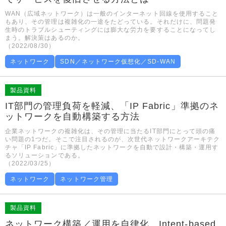
WAN（広域ネットワーク）は一般のインターネット回線を使用すること
もあり、その管理は複雑化の一途をたどっている。それだけに、問題発
生時のトラブルシューティングには膨大な労力を要することになってし
まう。解決策はあるのか。
（2022/08/30）
ネットワーク
SDN／ネットワーク仮想化／SD-WAN
製品資料
IT部門の管理負荷を軽減、「IP Fabric」準拠のネ
ットワークを自動構築する方法
企業ネットワークの複雑化は、その管理に当たるIT部門にとって頭の痛
い問題の1つだ。そこで注目されるのが、次世代ネットワークアーキテク
チャ「IP Fabric」に準拠したネットワークを自動で設計・構築・運用す
るソリューションである。
（2022/03/25）
ネットワーク
ネットワーク管理
製品資料
ネットワーク構築／運用を自律化、Intent-based