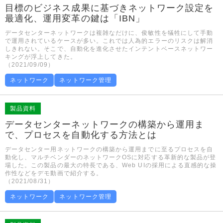
目標のビジネス成果に基づきネットワーク設定を
最適化、運用変革の鍵は「IBN」
データセンターネットワークは複雑なだけに、俊敏性を犠牲にして手動
で運用されているケースが多い。これでは人為的エラーのリスクは解消
しきれない。そこで、自動化を進化させたインテントベースネットワー
キングが浮上してきた。
（2021/09/09）
ネットワーク
ネットワーク管理
製品資料
データセンターネットワークの構築から運用ま
で、プロセスを自動化する方法とは
データセンター用ネットワークの構築から運用までに至るプロセスを自
動化し、マルチベンダーのネットワークOSに対応する革新的な製品が登
場した。この製品の最大の特長である、Web UIの採用による直感的な操
作性などをデモ動画で紹介する。
（2021/08/31）
ネットワーク
ネットワーク管理