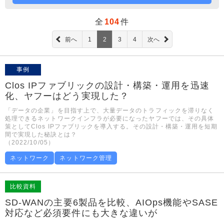
全
104
件
前へ
1
2
3
4
次へ
事例
Clos IPファブリックの設計・構築・運用を迅速
化、ヤフーはどう実現した？
「データの企業」を目指す上で、大量データのトラフィックを滞りなく
処理できるネットワークインフラが必要になったヤフーでは、その具体
策としてClos IPファブリックを導入する。その設計・構築・運用を短期
間で実現した秘訣とは？
（2022/10/05）
ネットワーク
ネットワーク管理
比較資料
SD-WANの主要6製品を比較、AIOps機能やSASE
対応など必須要件にも大きな違いが