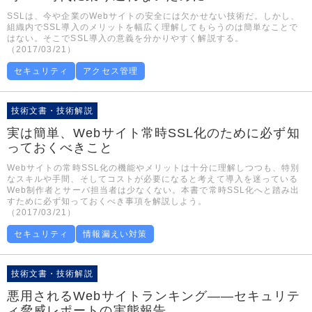
SSLは、今や企業のWebサイトの安全には欠かせない技術だ。しかし、
組織内でSSL導入のメリットを幅広く理解してもらうのは簡単なことで
はない。そこでSSL導入の意義を分かりやすく解説する。
（2017/03/21）
セキュリティ
アクセス管理
技術文書・技術解説
実は簡単、Webサイト常時SSL化のために必ず知
っておくべきこと
Webサイトの常時SSL化の機能やメリットは十分に理解しつつも、特別
なスキルや手間、そしてコストが必要になると考えて導入を迷っている
Web制作者とサーバ担当者は少なくない。本書で常時SSL化へと踏み出
すために必ず知っておくべき事項を解説しよう。
（2017/03/21）
セキュリティ
情報漏えい対策
技術文書・技術解説
悪用されるWebサイトランキング――セキュリテ
ィ脅威レポートの実態報告