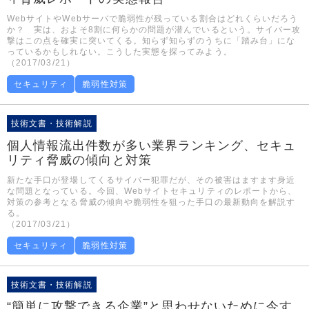
WebサイトやWebサーバで脆弱性が残っている割合はどれくらいだろう
か？ 実は、およそ8割に何らかの問題が潜んでいるという。サイバー攻
撃はこの点を確実に突いてくる。知らず知らずのうちに「踏み台」にな
っているかもしれない。こうした実態を探ってみよう。
（2017/03/21）
セキュリティ
脆弱性対策
技術文書・技術解説
個人情報流出件数が多い業界ランキング、セキュ
リティ脅威の傾向と対策
新たな手口が登場してくるサイバー犯罪だが、その被害はますます身近
な問題となっている。今回、Webサイトセキュリティのレポートから、
対策の参考となる脅威の傾向や脆弱性を狙った手口の最新動向を解説す
る。
（2017/03/21）
セキュリティ
脆弱性対策
技術文書・技術解説
“簡単に攻撃できる企業”と思わせないために今す