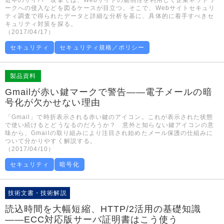
近年のサイバー攻撃では、Webサイトの脆弱性を利用して企業ネットワ
ークへの侵入などを図るケースが目立つ。そこで、Webサイトセキュリ
ティ調査で得られたデータと詳細な分析を基に、具体的に着手すべきセ
キュリティ対策を探る。
（2017/04/17）
セキュリティ
セキュリティ規格／ポリシー
製品資料
Gmailが赤い鍵マークで警告――電子メールの暗
号化が欠かせない理由
「Gmail」で時折表示される赤い鍵のアイコン。これが表示された状態
で使い続けるとどうなるのだろうか？ 意外と知らない鍵アイコンの意
味から、Gmailの取り組みにより注目され始めたメール保護の仕組みに
ついて分かりやすく解説する。
（2017/04/10）
セキュリティ
暗号化
技術文書・技術解説
読込時間を大幅短縮、HTTP/2活用の基礎知識
――ECC対応版サーバ証明書はこう使う