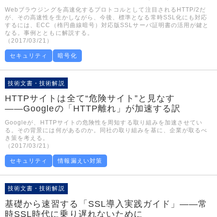
Webブラウジングを高速化するプロトコルとして注目されるHTTP/2だ
が、その高速性を生かしながら、今後、標準となる常時SSL化にも対応
するには、ECC（楕円曲線暗号）対応版SSLサーバ証明書の活用が鍵と
なる。事例とともに解説する。
（2017/03/21）
セキュリティ
暗号化
技術文書・技術解説
HTTPサイトは全て“危険サイト”と見なす
――Googleの「HTTP離れ」が加速する訳
Googleが、HTTPサイトの危険性を周知する取り組みを加速させてい
る。その背景には何があるのか。同社の取り組みを基に、企業が取るべ
き策を考える。
（2017/03/21）
セキュリティ
情報漏えい対策
技術文書・技術解説
基礎から速習する「SSL導入実践ガイド」――常
時SSL時代に乗り遅れないために