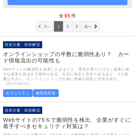
全
65
件
前へ
1
2
3
次へ
技術文書・技術解説
オンラインショップの半数に脆弱性あり？ カー
ド情報流出の可能性も
Webサイトの脆弱性を放置したままだと、運営企業だけでなく顧客に甚
大な被害を及ぼす可能性がある。生活に身近な存在であるほど、その影
響は大きい。オンラインショップを例に脅威の現状と対策を探る。
（2017/04/21）
セキュリティ
脆弱性対策
技術文書・技術解説
Webサイトの75％で脆弱性を検出、企業がすぐに
着手すべきセキュリティ対策は？