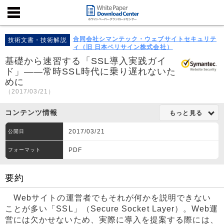
合同会社シマンテック・ウェブサイトセキュリテ
技術文書・技術解説
ィ（旧 日本ベリサイン株式会社）
基礎から速習する「SSL導入実践ガイ
ド」――常時SSL時代に乗り遅れないた
めに
（2017/03/21）
コンテンツ情報
もっと見る
2017/03/21
公開日
PDF
フォーマット
要約
Webサイトの運営者でもそれが何かを説明できない
ことが多い「SSL」（Secure Socket Layer）。Web運
営には欠かせないため、実際に導入を提案する際には、