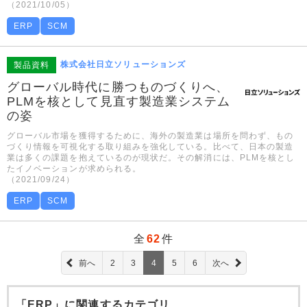
（2021/10/05）
ERP
SCM
株式会社日立ソリューションズ
製品資料
グローバル時代に勝つものづくりへ、
PLMを核として見直す製造業システム
の姿
グローバル市場を獲得するために、海外の製造業は場所を問わず、もの
づくり情報を可視化する取り組みを強化している。比べて、日本の製造
業は多くの課題を抱えているのが現状だ。その解消には、PLMを核とし
たイノベーションが求められる。
（2021/09/24）
ERP
SCM
全
62
件
前へ
2
3
4
5
6
次へ
「ERP」に関連するカテゴリ