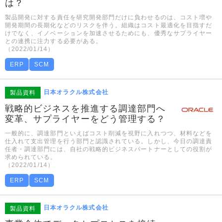
は？
製品開発に対する責任を研究開発部門だけに負わせるのは、コスト増や
開発期間の長期化などのリスクを伴う。組織はコスト最適化を目指すだ
けでなく、イノベーションを加速させるためにも、優秀なサプライヤー
との連携に注力する必要がある。
（2022/01/14）
ERP
SCM
日本オラクル株式会社
製品資料
戦略的ビジネスを推進する調達部門へ
変革、サプライヤーをどう管理する？
一般的に、調達部門といえばコスト削減を視野に入れつつ、材料などを
仕入れて支出管理を行う部門と認識されている。しかし、今日の調達責
任者・調達部門には、自社の戦略的ビジネスパートナーとしての役割が
求められている。
（2022/01/14）
ERP
SCM
日本オラクル株式会社
製品資料