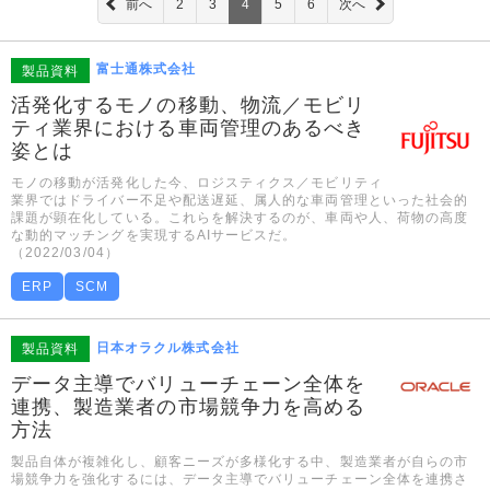
前へ
2
3
4
5
6
次へ
富士通株式会社
製品資料
活発化するモノの移動、物流／モビリ
ティ業界における車両管理のあるべき
姿とは
モノの移動が活発化した今、ロジスティクス／モビリティ
業界ではドライバー不足や配送遅延、属人的な車両管理といった社会的
課題が顕在化している。これらを解決するのが、車両や人、荷物の高度
な動的マッチングを実現するAIサービスだ。
（2022/03/04）
ERP
SCM
日本オラクル株式会社
製品資料
データ主導でバリューチェーン全体を
連携、製造業者の市場競争力を高める
方法
製品自体が複雑化し、顧客ニーズが多様化する中、製造業者が自らの市
場競争力を強化するには、データ主導でバリューチェーン全体を連携さ