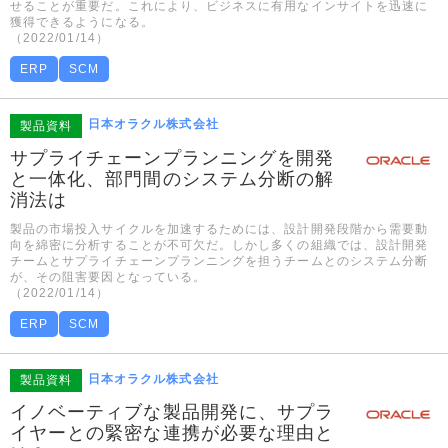
せることが重要だ。これにより、ビジネスに有用なインサイトを迅速に
獲得できるようになる。
（2022/01/14）
ERP
SCM
日本オラクル株式会社
製品資料
サプライチェーンプランニングを開発
と一体化、部門間のシステム分断の解
消法は
製品の市場投入サイクルを加速するためには、設計開発段階から需要動
向を綿密に分析することが不可欠だ。しかし多くの組織では、設計開発
チームとサプライチェーンプランニングを担うチームとのシステム分断
が、その阻害要因となっている。
（2022/01/14）
ERP
SCM
日本オラクル株式会社
製品資料
イノベーティブな製品開発に、サプラ
イヤーとの緊密な連携が必要な理由と