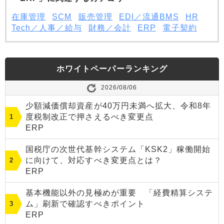
在庫管理
SCM
販売管理
EDI／流通BMS
HR
Tech／人事／給与
財務／会計
ERP
電子契約
ホワイトペーパーランキング
2026/08/06
少額減価償却資産が40万円未満へ拡大、令和8年
度税制改正で押さえるべき変更点
ERP
国税庁の次世代基幹システム「KSK2」稼働開始
に向けて、対応すべき変更点とは？
ERP
基本機能以外の見極めが重要 「経費精算システ
ム」刷新で確認すべきポイント
ERP