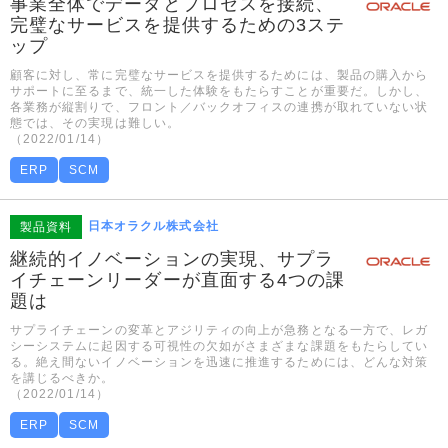
事業全体でデータとプロセスを接続、
完璧なサービスを提供するための3ステ
ップ
顧客に対し、常に完璧なサービスを提供するためには、製品の購入から
サポートに至るまで、統一した体験をもたらすことが重要だ。しかし、
各業務が縦割りで、フロント／バックオフィスの連携が取れていない状
態では、その実現は難しい。
（2022/01/14）
ERP
SCM
日本オラクル株式会社
製品資料
継続的イノベーションの実現、サプラ
イチェーンリーダーが直面する4つの課
題は
サプライチェーンの変革とアジリティの向上が急務となる一方で、レガ
シーシステムに起因する可視性の欠如がさまざまな課題をもたらしてい
る。絶え間ないイノベーションを迅速に推進するためには、どんな対策
を講じるべきか。
（2022/01/14）
ERP
SCM