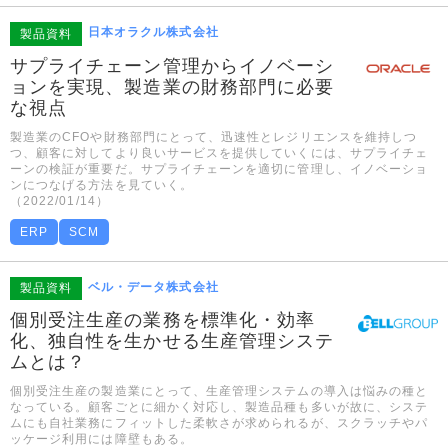
日本オラクル株式会社
製品資料
サプライチェーン管理からイノベーシ
ョンを実現、製造業の財務部門に必要
な視点
製造業のCFOや財務部門にとって、迅速性とレジリエンスを維持しつ
つ、顧客に対してより良いサービスを提供していくには、サプライチェ
ーンの検証が重要だ。サプライチェーンを適切に管理し、イノベーショ
ンにつなげる方法を見ていく。
（2022/01/14）
ERP
SCM
ベル・データ株式会社
製品資料
個別受注生産の業務を標準化・効率
化、独自性を生かせる生産管理システ
ムとは？
個別受注生産の製造業にとって、生産管理システムの導入は悩みの種と
なっている。顧客ごとに細かく対応し、製造品種も多いが故に、システ
ムにも自社業務にフィットした柔軟さが求められるが、スクラッチやパ
ッケージ利用には障壁もある。