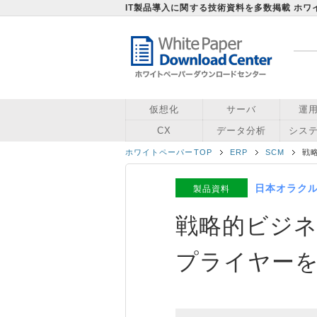
IT製品導入に関する技術資料を多数掲載 ホ
仮想化
サーバ
運
CX
データ分析
シス
ホワイトペーパーTOP
ERP
SCM
戦
日本オラク
製品資料
戦略的ビジ
プライヤー