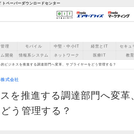
ワイトペーパーダウンロードセンター
用管理
モバイル
中堅・中小IT
経営とIT
セキュ
テム開発
情報系システム
ネットワーク
医療IT
教育
略的ビジネスを推進する調達部門へ変革、サプライヤーをどう管理する？
ル株式会社
ネスを推進する調達部門へ変革
をどう管理する？