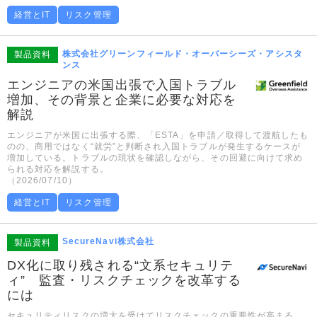
経営とIT
リスク管理
株式会社グリーンフィールド・オーバーシーズ・アシスタ
製品資料
ンス
エンジニアの米国出張で入国トラブル
増加、その背景と企業に必要な対応を
解説
エンジニアが米国に出張する際、「ESTA」を申請／取得して渡航したも
のの、商用ではなく“就労”と判断され入国トラブルが発生するケースが
増加している。トラブルの現状を確認しながら、その回避に向けて求め
られる対応を解説する。
（2026/07/10）
経営とIT
リスク管理
SecureNavi株式会社
製品資料
DX化に取り残される“文系セキュリテ
ィ” 監査・リスクチェックを改革する
には
セキュリティリスクの増大を受けてリスクチェックの重要性が高まる