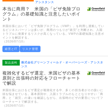
アシスタンス
本当に商用？ 米国の「ビザ免除プロ
グラム」の基礎知識と注意したいポイ
ント
米国出張において「ビザ免除プログラム（VWP）」を利用し渡航してい
るビジネスパーソンは多いが、商用のつもりが“就労”と判断され、入国
トラブルに発展するリスクが高くなっている。VWPの基礎知識と注意ポ
イントを解説する。
（2026/07/10）
経営とIT
リスク管理
株式会社グリーンフィールド・オーバーシーズ・アシスタ
製品資料
ンス
複雑化するビザ選定、米国ビザの基本
原則と出張時の対応をフローチャート
で解説
米国出張におけるビザ選定が複雑化する中、多くの担当者がその扱いに
頭を悩ませている。基本原則や、入国トラブルのもととなりやすい「商
用」と「就労」の違いを確認しながら、出張時のビザの要否についてフ
ローチャートで解説する。
（2026/07/10）