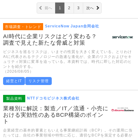
前へ
1
2
3
次へ
ServiceNow Japan合同会社
市場調査・トレンド
AI時代に企業リスクはどう変わる？
調査で見えた新たな脅威と対策
ビジネスを巡るリスクは、いまその性質を大きく変えている。とりわけ
AIに代表されるテクノロジーの急速な進化が、企業のリスクおよびセキ
ュリティ対策に変革を迫っている。本資料では、時代に即した対応のヒ
ントを紹介する。
（2026/08/05）
経営とIT
リスク管理
NTTドコモビジネス株式会社
製品資料
業種別に解説：製造／IT／流通・小売に
おける実効性のあるBCP構築のポイン
ト
企業経営の基本的要素ともいえる事業継続計画（BCP）。その運用に当
たっては、自社の事業領域や特性に応じ、適切なBCPを策定する必要が