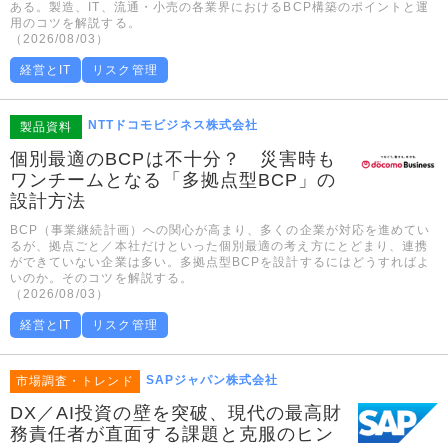
ある。製造、IT、流通・小売の各業界におけるBCP構築のポイントと運
用のコツを解説する。
（2026/08/03）
経営とIT
リスク管理
NTTドコモビジネス株式会社
製品資料
個別最適のBCPは不十分？ 災害時も
ワンチームとなる「多拠点型BCP」の
設計方法
BCP（事業継続計画）への関心が高まり、多くの企業が対応を進めてい
るが、拠点ごと／本社だけといった個別最適の考え方にとどまり、連携
ができていない企業は多い。多拠点型BCPを設計するにはどうすればよ
いのか。そのコツを解説する。
（2026/08/03）
経営とIT
リスク管理
SAPジャパン株式会社
市場調査・トレンド
DX／AI投資の壁を突破、現代の最高財
務責任者が直面する課題と克服のヒン