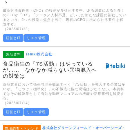
ト
最高財務責任者（CFO）の役割が多様化する中、ある調査によると多く
のCFOが「DX」「データ／人材不足」といった新たな課題に苦戦してい
るという。2つの役割に焦点を当て、現代のCFOに求められる要件を解
説する。
（2026/07/23）
経営とIT
リスク管理
Tebiki株式会社
製品資料
食品衛生の「7S活動」はやっている
が…… なかなか減らない異物混入へ
の対策は
食品業界において衛生管理を徹底すべく「7S活動」を導入する企業は多
いが、「しつけ（標準化）」の不徹底に悩む現場は少なくない。本資料
ではその解決策として有効な動画マニュアルの機能や活用事例を解説す
る。
（2026/07/14）
経営とIT
リスク管理
株式会社グリーンフィールド・オーバーシーズ・
市場調査・トレンド