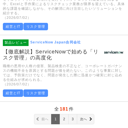
中、Excelと手作業によるリスクチェック業務が限界を迎えている。具体
的な課題を確認しながら、その解消に向け注目したいソリューションを
紹介する。
（2026/07/02）
経営とIT
リスク管理
ServiceNow Japan合同会社
製品レビュー
【徹底解説】ServiceNowで始める「リ
スク管理」の高度化
職権の悪用や人権の侵害、製品検査の不正など、コーポレートガバナン
スの機能不全を原因とする問題が後を絶たない。このような事案に対し
ては、予防策だけでなく、問題が発生した際に迅速かつ確実に封じ込め
る仕組みが求められる。
（2026/07/02）
経営とIT
リスク管理
全
181
件
前へ
1
2
3
次へ