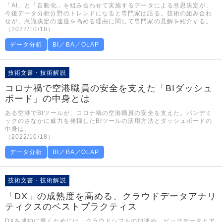
「AI」と「自動化」を組み合わせて実施するデータによる意思決定が、
今後データ分析分野のトレンドになると専門家は語る。技術の組み合わ
せが、意識決定の速度を高める理由に関して専門家の見解を紹介する。
（2022/10/18）
データ分析
BI／BA／OLAP
技術文書・技術解説
コロナ禍で空港職員の安全を支えた「BIダッシュ
ボード」の中身とは
ある空港でBIツールが、コロナ禍の空港職員の安全を支えた。パンデミ
ックのさなかに威力を発揮したBIツールの活用方法とダッシュボードの
中身は。
（2022/10/18）
データ分析
BI／BA／OLAP
技術文書・技術解説
「DX」の成熟度を高める、クラウドデータアナリ
ティクスのベストプラクティス
DXを成功に導くためには、クラウドシフトの加速や、ビッグデータとア