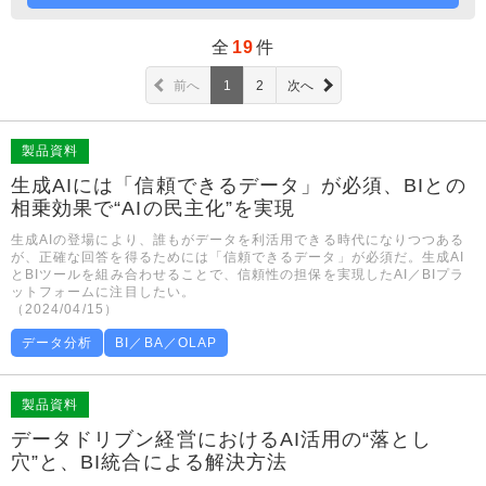
全
19
件
前へ
1
2
次へ
製品資料
生成AIには「信頼できるデータ」が必須、BIとの
相乗効果で“AIの民主化”を実現
生成AIの登場により、誰もがデータを利活用できる時代になりつつある
が、正確な回答を得るためには「信頼できるデータ」が必須だ。生成AI
とBIツールを組み合わせることで、信頼性の担保を実現したAI／BIプラ
ットフォームに注目したい。
（2024/04/15）
データ分析
BI／BA／OLAP
製品資料
データドリブン経営におけるAI活用の“落とし
穴”と、BI統合による解決方法