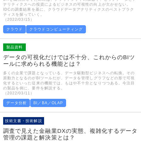
ナリティクスへの投資によるビジネスの可視性の向上が欠かせない。
IDCの調査結果を基に、クラウドデータアナリティクスのベストプラク
ティスを探っていく。
（2022/03/15）
クラウド
クラウドコンピューティング
製品資料
データの可視化だけでは不十分、これからのBIツ
ールに求められる機能とは？
多くの企業で課題となっている、データ駆動型ビジネスへの転換。その
原動力となるのがBIツールだが、データを管理しグラフなどの形で可視
化するといった従来の機能では、もはや不十分となりつつある。今注目
の製品を例に、要件を解説する。
（2022/03/11）
データ分析
BI／BA／OLAP
技術文書・技術解説
調査で見えた金融業DXの実態、複雑化するデータ
管理の課題と解決策とは？