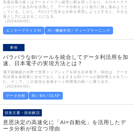
先進企業の多くはデータドリブン経営に舵を切っており、そのキーテク
ノロジーであるAIを活用して、データ分析をより強力に推し進めようと
している。しかし、AIだけで完全な分析を実現しようとすると、大きな
落とし穴にはまることになる。
（2024/04/05）
エンタープライズAI
AI／機械学習／ディープラーニング
事例
バラバラなBIツールを統合してデータ利活用を加
速、日本電子の実現方法とは？
電子顕微鏡の分野で世界トップシェアを誇る日本電子。同社は、データ
利活用を各部署に任せており、さまざまなBIツールが個別導入されてい
た。そこで、この状況を改善すべくBI環境の統一に乗り出す。
（2024/04/05）
データ分析
BI／BA／OLAP
技術文書・技術解説
意思決定の高速化に「AI×自動化」を活用したデ
ータ分析が役立つ理由