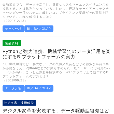
金融業界でも、データを活用し、良質なカスタマーエクスペリエンスを
提供することは急務となっている。しかし、複雑なデータアーキテクチ
ャやレガシーITシステム、厳しいコンプライアンス要求がその実現を阻
んでいる。これを解消するには？
（2021/12/13）
データ分析
BI／BA／OLAP
製品資料
Pythonと強力連携、機械学習でのデータ活用を楽
にするBIプラットフォームの実力
AI／機械学習では、膨大なデータの取得／統合をはじめ雑多な事前作業
が必要なうえ、Pythonなどの知識も求められ一般ユーザーには利用のハ
ードルが高い。こうした課題を解決する、Webブラウザ上で動作するBI
プラットフォームの実力とは？
（2018/09/21）
データ分析
BI／BA／OLAP
技術文書・技術解説
デジタル変革を実現する、データ駆動型組織はど