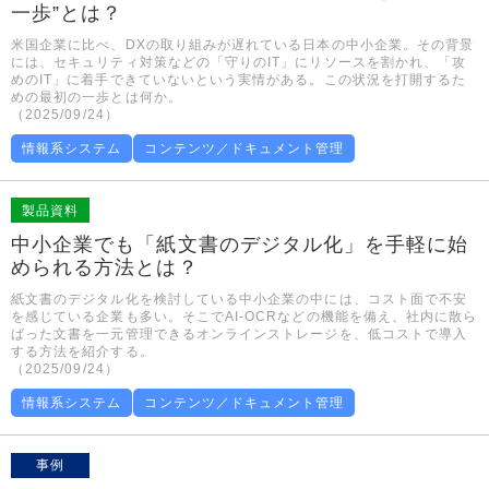
一歩”とは？
米国企業に比べ、DXの取り組みが遅れている日本の中小企業。その背景
には、セキュリティ対策などの「守りのIT」にリソースを割かれ、「攻
めのIT」に着手できていないという実情がある。この状況を打開するた
めの最初の一歩とは何か。
（2025/09/24）
情報系システム
コンテンツ／ドキュメント管理
製品資料
中小企業でも「紙文書のデジタル化」を手軽に始
められる方法とは？
紙文書のデジタル化を検討している中小企業の中には、コスト面で不安
を感じている企業も多い。そこでAI-OCRなどの機能を備え、社内に散ら
ばった文書を一元管理できるオンラインストレージを、低コストで導入
する方法を紹介する。
（2025/09/24）
情報系システム
コンテンツ／ドキュメント管理
事例