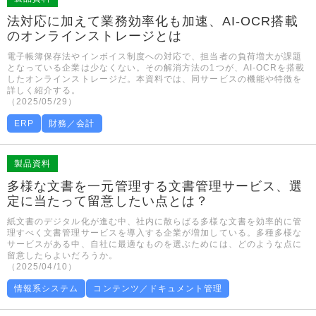
法対応に加えて業務効率化も加速、AI-OCR搭載
のオンラインストレージとは
電子帳簿保存法やインボイス制度への対応で、担当者の負荷増大が課題
となっている企業は少なくない。その解消方法の1つが、AI-OCRを搭載
したオンラインストレージだ。本資料では、同サービスの機能や特徴を
詳しく紹介する。
（2025/05/29）
ERP
財務／会計
製品資料
多様な文書を一元管理する文書管理サービス、選
定に当たって留意したい点とは？
紙文書のデジタル化が進む中、社内に散らばる多様な文書を効率的に管
理すべく文書管理サービスを導入する企業が増加している。多種多様な
サービスがある中、自社に最適なものを選ぶためには、どのような点に
留意したらよいだろうか。
（2025/04/10）
情報系システム
コンテンツ／ドキュメント管理