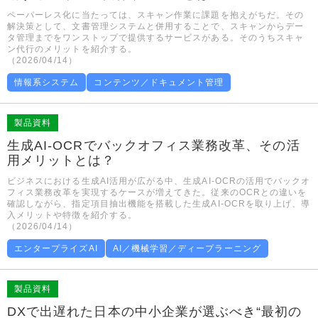
ペーパーレス化に当たっては、スキャン作業に課題を抱えがちだ。その
解決策として、文書管理システムと併用することで、スキャンからデー
タ管理までをワンストップで提供するサービスがある。そのうちスキャ
ン代行のメリットを紹介する。
（2026/04/14）
情報系システム
コンテンツ／ドキュメント管理
製品資料
生成AI-OCRでバックオフィス業務改革、その活
用メリットとは？
ビジネスにおける生成AI活用が広がる中、生成AI-OCRの活用でバックオ
フィス業務改革を実現するケースが増えてきた。従来のOCRとの違いを
確認しながら、指定項目抽出機能を搭載した生成AI-OCRを取り上げ、導
入メリットや特徴を紹介する。
（2026/04/14）
エンタープライズAI
AI／機械学習／ディープラーニング
製品資料
DXで出遅れた日本の中小企業が選ぶべき“最初の