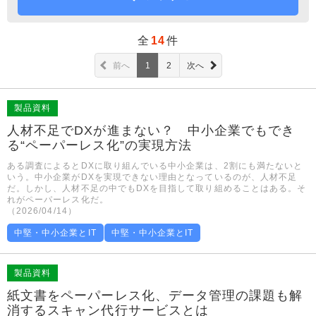
全
14
件
前へ
1
2
次へ
製品資料
人材不足でDXが進まない？ 中小企業でもでき
る“ペーパーレス化”の実現方法
ある調査によるとDXに取り組んでいる中小企業は、2割にも満たないと
いう。中小企業がDXを実現できない理由となっているのが、人材不足
だ。しかし、人材不足の中でもDXを目指して取り組めることはある。そ
れがペーパーレス化だ。
（2026/04/14）
中堅・中小企業とIT
中堅・中小企業とIT
製品資料
紙文書をペーパーレス化、データ管理の課題も解
消するスキャン代行サービスとは