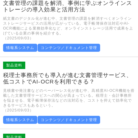
文書管理の課題を解消、事例に学ぶオンラインス
トレージの導入効果と活用方法
紙文書のデジタル化が進む中、文書管理の課題を解消すべくオンライン
ストレージサービスの活用が広がっている。電子帳簿保存法対応やAI-
OCR機能による業務効率化など、オンラインストレージ活用で成果を上
げている企業の事例を紹介する。
（2025/09/03）
情報系システム
コンテンツ／ドキュメント管理
製品資料
税理士事務所でも導入が進む文書管理サービス、
低コストでAI-OCRを利用できる？
見積書や発注書などのペーパーレス化が進む中、高精度AI-OCR機能を搭
載した文書管理サービスへの関心が高まっている。税理士・会計事務所
を悩ませる、電子帳簿保存法などの法対応を、コストを抑えて効率化で
きるサービスもあるという。
（2025/09/03）
情報系システム
コンテンツ／ドキュメント管理
製品資料