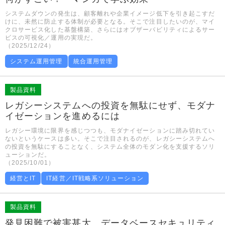
システムダウンの発生は、顧客離れや企業イメージ低下を引き起こすだ
けに、未然に防止する体制が必要となる。そこで注目したいのが、マイ
クロサービス化した基盤構築、さらにはオブザーバビリティによるサー
ビスの可視化／運用の実現だ。
（2025/12/24）
システム運用管理
統合運用管理
製品資料
レガシーシステムへの投資を無駄にせず、モダナ
イゼーションを進めるには
レガシー環境に限界を感じつつも、モダナイゼーションに踏み切れてい
ないというケースは多い。そこで注目されるのが、レガシーシステムへ
の投資を無駄にすることなく、システム全体のモダン化を支援するソリ
ューションだ。
（2025/10/01）
経営とIT
IT経営／IT戦略系ソリューション
製品資料
発見困難で被害甚大、データベースセキュリティ