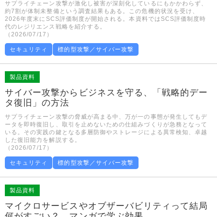
サプライチェーン攻撃が激化し被害が深刻化しているにもかかわらず、
約7割が体制未整備という調査結果もある。この危機的状況を受け、
2026年度末にSCS評価制度が開始される。本資料ではSCS評価制度時
代のレジリエンス戦略を紹介する。
（2026/07/17）
セキュリティ
標的型攻撃／サイバー攻撃
製品資料
サイバー攻撃からビジネスを守る、「戦略的デー
タ復旧」の方法
サプライチェーン攻撃の脅威が高まる中、万が一の事態が発生してもデ
ータを即時復旧し、取引を止めないための仕組みづくりが急務となって
いる。その実践の鍵となる多層防御やストレージによる異常検知、卓越
した復旧能力を解説する。
（2026/07/17）
セキュリティ
標的型攻撃／サイバー攻撃
製品資料
マイクロサービスやオブザーバビリティって結局
何がすごい？ マンガで学ぶ効果