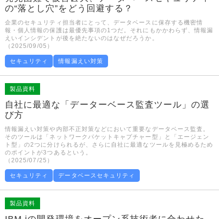
の“落とし穴”をどう回避する？
企業のセキュリティ担当者にとって、データベースに保存する機密情
報・個人情報の保護は最優先事項の1つだ。それにもかかわらず、情報漏
えいインシデントが後を絶たないのはなぜだろうか。
（2025/09/05）
セキュリティ
情報漏えい対策
製品資料
自社に最適な「データーベース監査ツール」の選
び方
情報漏えい対策や内部不正対策などにおいて重要なデータベース監査。
そのツールは「ネットワークパケットキャプチャー型」と「エージェン
ト型」の2つに分けられるが、さらに自社に最適なツールを見極めるため
のポイントが3つあるという。
（2025/07/25）
セキュリティ
データベースセキュリティ
製品資料
IBM iの開発環境をオープン系技術者に合わせた