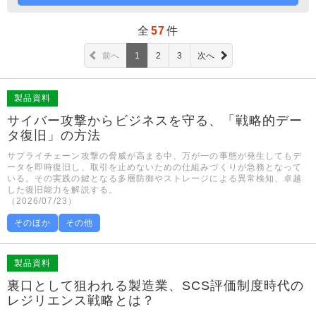
全
57
件
前へ
1
2
3
次へ
製品資料
サイバー攻撃からビジネスを守る、「戦略的デー
タ復旧」の方法
サプライチェーン攻撃の脅威が高まる中、万が一の事態が発生してもデ
ータを即時復旧し、取引を止めないための仕組みづくりが急務となって
いる。その実践の鍵となる多層防御やストレージによる異常検知、卓越
した復旧能力を解説する。
（2026/07/23）
そのほか
その他
製品資料
裏口として狙われる製造業、SCS評価制度時代の
レジリエンス戦略とは？