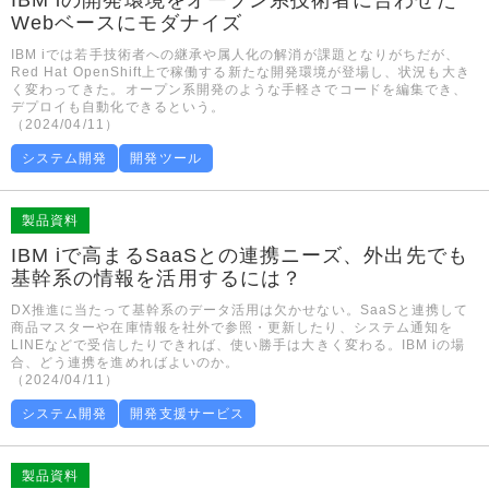
Webベースにモダナイズ
IBM iでは若手技術者への継承や属人化の解消が課題となりがちだが、
Red Hat OpenShift上で稼働する新たな開発環境が登場し、状況も大き
く変わってきた。オープン系開発のような手軽さでコードを編集でき、
デプロイも自動化できるという。
（2024/04/11）
システム開発
開発ツール
製品資料
IBM iで高まるSaaSとの連携ニーズ、外出先でも
基幹系の情報を活用するには？
DX推進に当たって基幹系のデータ活用は欠かせない。SaaSと連携して
商品マスターや在庫情報を社外で参照・更新したり、システム通知を
LINEなどで受信したりできれば、使い勝手は大きく変わる。IBM iの場
合、どう連携を進めればよいのか。
（2024/04/11）
システム開発
開発支援サービス
製品資料