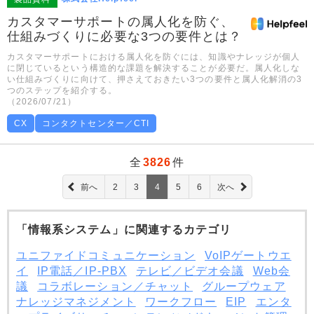
カスタマーサポートの属人化を防ぐ、
仕組みづくりに必要な3つの要件とは？
カスタマーサポートにおける属人化を防ぐには、知識やナレッジが個人
に閉じているという構造的な課題を解決することが必要だ。属人化しな
い仕組みづくりに向けて、押さえておきたい3つの要件と属人化解消の3
つのステップを紹介する。
（2026/07/21）
CX
コンタクトセンター／CTI
全
3826
件
前へ
2
3
4
5
6
次へ
「情報系システム」に関連するカテゴリ
ユニファイドコミュニケーション
VoIPゲートウエ
イ
IP電話／IP-PBX
テレビ／ビデオ会議
Web会
議
コラボレーション／チャット
グループウェア
ナレッジマネジメント
ワークフロー
EIP
エンタ