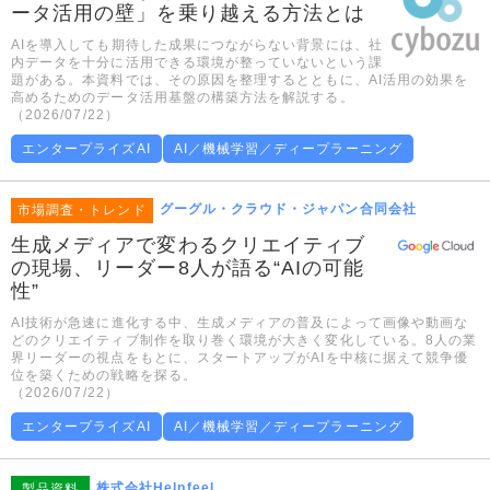
ータ活用の壁」を乗り越える方法とは
AIを導入しても期待した成果につながらない背景には、社
内データを十分に活用できる環境が整っていないという課
題がある。本資料では、その原因を整理するとともに、AI活用の効果を
高めるためのデータ活用基盤の構築方法を解説する。
（2026/07/22）
エンタープライズAI
AI／機械学習／ディープラーニング
グーグル・クラウド・ジャパン合同会社
市場調査・トレンド
生成メディアで変わるクリエイティブ
の現場、リーダー8人が語る“AIの可能
性”
AI技術が急速に進化する中、生成メディアの普及によって画像や動画な
どのクリエイティブ制作を取り巻く環境が大きく変化している。8人の業
界リーダーの視点をもとに、スタートアップがAIを中核に据えて競争優
位を築くための戦略を探る。
（2026/07/22）
エンタープライズAI
AI／機械学習／ディープラーニング
株式会社Helpfeel
製品資料