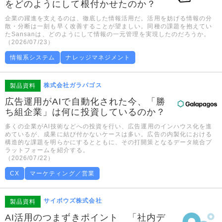
をどのようにして根付かせたのか？
企業の躍進を支えるのは、徹底した情報活用だ。活用を妨げる情報の分
散・分断は一刻も早く改善することが望ましい。同種の課題を抱えてい
たSansanは、どのようにして情報の一元管理を実現したのだろうか。
（2026/07/23）
情報系システム
ナレッジマネジメント
株式会社ガラパゴス
製品資料
広告運用がAIで自動化された今、「勝
ち組企業」は何に投資しているのか？
多くの企業がAI技術などへの投資を行い、広告運用のインハウス化を進
めているが、成果に結び付かないケースは多い。広告の内製化における
構造的な課題を明らかにするとともに、その打開策となるデータ統合プ
ラットフォームを紹介する。
（2026/07/22）
CX
マーケティング／営業
サイボウズ株式会社
製品資料
AI活用のつまずきポイント 「社内デ