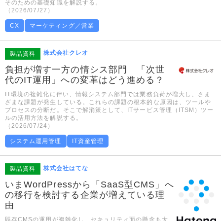
そのための基礎知識を解説する。
（2026/07/27）
CX
マーケティング／営業
株式会社クレオ
製品資料
負担が増す一方の情シス部門 「次世
代のIT運用」への変革はどう進める？
IT環境の複雑化に伴い、情報システム部門では業務負荷が増大し、さま
ざまな課題が発生している。これらの課題の根本的な原因は、ツールや
プロセスの分断だ。そこで解消策として、ITサービス管理（ITSM）ツー
ルの活用方法を解説する。
（2026/07/24）
システム運用管理
IT資産管理
株式会社はてな
製品資料
いまWordPressから「SaaS型CMS」へ
の移行を検討する企業が増えている理
由
既存CMSの運用が複雑化し、セキュリティ面の懸念も大