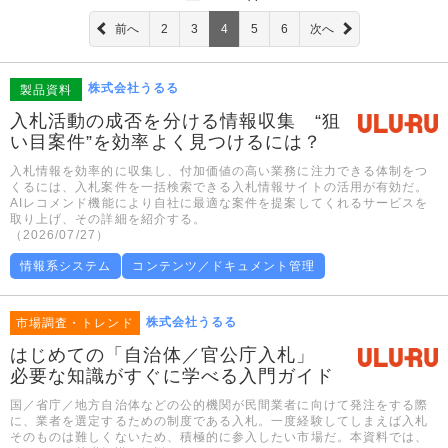
前へ
2
3
4
5
6
次へ
株式会社うるる
製品資料
入札活動の成否を分ける情報収集 “狙
い目案件”を効率よく見つけるには？
入札情報を効率的に収集し、付加価値の高い業務に注力できる体制をつ
くるには、入札案件を一括検索できる入札情報サイトの活用が有効だ。
AIレコメンド機能により自社に最適な案件を提案してくれるサービスを
取り上げ、その詳細を紹介する。
（2026/07/27）
情報系システム
コンテンツ／ドキュメント管理
株式会社うるる
市場調査・トレンド
はじめての「自治体／官公庁入札」
必要な知識がすぐに学べる入門ガイド
国／省庁／地方自治体などの公的機関が民間業者に向けて発注をする際
に、業者を選定するための制度である入札。一度経験してしまえば入札
そのものは難しくないため、積極的に参入したい市場だ。本資料では、