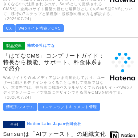
きくなる中で注目されるのが、SaaSとして提供される
CMSだ。企業のサイト構築の新たな選択肢としてのSaaS型CMSについ
て、移行の7ステップと業種別・規模別の進め方を解説する。
（2026/07/24）
CX
Webサイト構築／CMS
株式会社はてな
製品資料
「はてなCMS」コンプリートガイド：
特長から機能、サポート、料金体系ま
で紹介
WebサイトやWebメディアはいま高度化しており、ユー
ザーに刺さるデザインをつくることは決して簡単ではな
い。本資料では、担当者に知識やスキルがなくてもWebサイトやWebメ
ディアをノーコードで簡単にデザインできる国産CMSを紹介する。
（2026/07/24）
情報系システム
コンテンツ／ドキュメント管理
Notion Labs Japan合同会社
事例
Sansanは「AIファースト」の組織文化