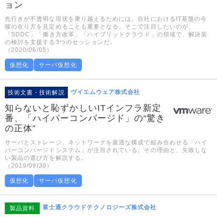
ョン
先行きが不透明な現状を乗り越えるためには、自社におけるIT基盤の今
後の在り方を見定めることも重要となる。そこで注目したいのが、
「SDDC」「働き方改革」「ハイブリッドクラウド」の領域で、解決策
の検討を支援する3つのセッションだ。
（2020/06/05）
仮想化
サーバ仮想化
ヴイエムウェア株式会社
技術文書・技術解説
知らないと恥ずかしいITインフラ新定
番、「ハイパーコンバージド」の“驚き
の正体”
サーバとストレージ、ネットワークを最適な構成で組み合わせる「ハイ
パーコンバージドシステム」が注目されている。その理由と、失敗しな
い製品の選び方を解説する。
（2019/09/30）
仮想化
サーバ仮想化
富士通クラウドテクノロジーズ株式会社
製品資料