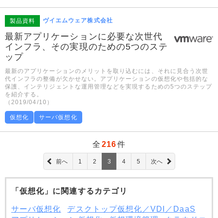
ヴイエムウェア株式会社
製品資料
最新アプリケーションに必要な次世代
インフラ、その実現のための5つのステ
ップ
最新のアプリケーションのメリットを取り込むには、それに見合う次世
代インフラの整備が欠かせない。アプリケーションの仮想化や包括的な
保護、インテリジェントな運用管理などを実現するための5つのステップ
を紹介する。
（2019/04/10）
仮想化
サーバ仮想化
全
216
件
前へ
1
2
3
4
5
次へ
「仮想化」に関連するカテゴリ
サーバ仮想化
デスクトップ仮想化／VDI／DaaS