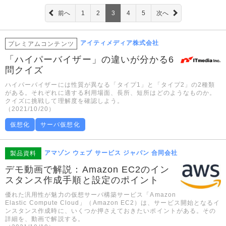
前へ
1
2
3
4
5
次へ
アイティメディア株式会社
プレミアムコンテンツ
「ハイパーバイザー」の違いが分かる6
問クイズ
ハイパーバイザーには性質が異なる「タイプ1」と「タイプ2」の2種類
がある。それぞれに適する利用場面、長所、短所はどのようなものか。
クイズに挑戦して理解度を確認しよう。
（2021/10/20）
仮想化
サーバ仮想化
アマゾン ウェブ サービス ジャパン 合同会社
製品資料
デモ動画で解説：Amazon EC2のイン
スタンス作成手順と設定のポイント
優れた汎用性が魅力の仮想サーバ構築サービス「Amazon
Elastic Compute Cloud」（Amazon EC2）は、サービス開始となるイ
ンスタンス作成時に、いくつか押さえておきたいポイントがある。その
詳細を、動画で解説する。