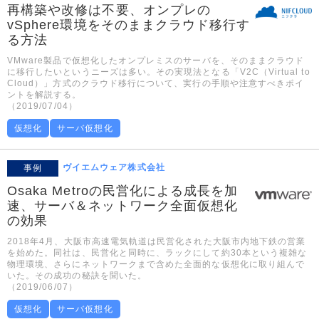
再構築や改修は不要、オンプレの
vSphere環境をそのままクラウド移行す
る方法
VMware製品で仮想化したオンプレミスのサーバを、そのままクラウド
に移行したいというニーズは多い。その実現法となる「V2C（Virtual to
Cloud）」方式のクラウド移行について、実行の手順や注意すべきポイ
ントを解説する。
（2019/07/04）
仮想化
サーバ仮想化
ヴイエムウェア株式会社
事例
Osaka Metroの民営化による成長を加
速、サーバ＆ネットワーク全面仮想化
の効果
2018年4月、大阪市高速電気軌道は民営化された大阪市内地下鉄の営業
を始めた。同社は、民営化と同時に、ラックにして約30本という複雑な
物理環境、さらにネットワークまで含めた全面的な仮想化に取り組んで
いた。その成功の秘訣を聞いた。
（2019/06/07）
仮想化
サーバ仮想化