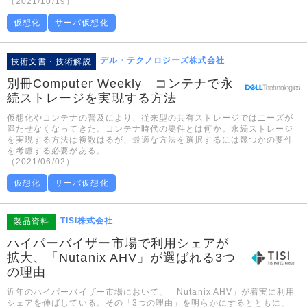
（2021/10/19）
仮想化
サーバ仮想化
デル・テクノロジーズ株式会社
技術文書・技術解説
別冊Computer Weekly コンテナで永
続ストレージを実現する方法
仮想化やコンテナの普及により、従来型の共有ストレージではニーズが
満たせなくなってきた。コンテナ時代の要件とは何か。永続ストレージ
を実現する方法は複数はるが、最適な方法を選択するには幾つかの要件
を考慮する必要がある。
（2021/06/02）
仮想化
サーバ仮想化
TISI株式会社
製品資料
ハイパーバイザー市場で利用シェアが
拡大、「Nutanix AHV」が選ばれる3つ
の理由
近年のハイパーバイザー市場において、「Nutanix AHV」が着実に利用
シェアを伸ばしている。その「3つの理由」を明らかにするとともに、