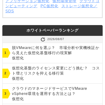
アプリケーション仮想化
仮想環境管理
クラウドコ
ンピューティング
PC仮想化
ストレージ仮想化／
SDS
ホワイトペーパーランキング
2026/08/07
脱VMwareに何を選ぶ？ 市場分析や実機検証か
ら見えた仮想化基盤移行の現実解
仮想化
仮想化基盤のライセンス変更にどう挑む？ コス
ト増とリスクを抑える移行策
仮想化
クラウドのマネージドサービスでVMware
vSphere環境を運用する方法とは？
仮想化