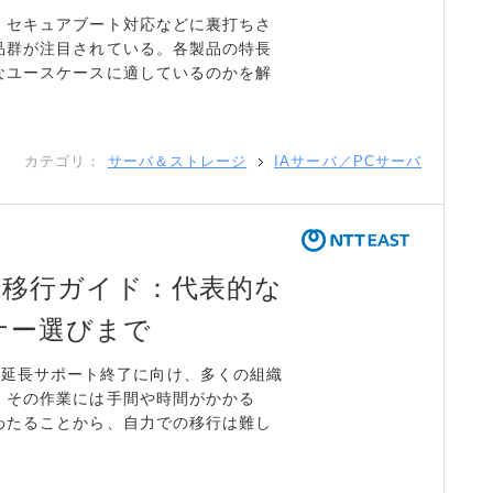
、セキュアブート対応などに裏打ちさ
品群が注目されている。各製品の特長
なユースケースに適しているのかを解
カテゴリ：
サーバ＆ストレージ
IAサーバ／PCサーバ
 2012移行ガイド：代表的な
ナー選びまで
12 R2の延長サポート終了に向け、多くの組織
、その作業には手間や時間がかかる
わたることから、自力での移行は難し