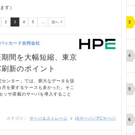
います）
2
3
4
5
…
次へ
パッカード合同会社
証期間を大幅短縮、東京
バ刷新のポイント
究センター」では、膨大なデータを扱
カ月を要するケースも多かった。そこ
プロセッサ搭載のサーバを導入すること
カテゴリ：
サーバ＆ストレージ
IAサーバ／PCサーバ