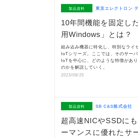
東京エレクトロン 
製品資料
10年間機能を固定し
用Windows」とは？
組み込み機器に特化し、特別なライセンス
IoTシリーズ。ここでは、そのサーバOS
IoTを中心に、どのような特徴があ
のかを解説していく。
2023/09/25
SB C&S株式会社
製品資料
超高速NICやSSD
ーマンスに優れたサ