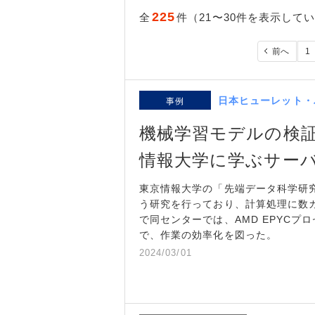
225
全
件（21〜30件を表示して
前へ
1
日本ヒューレット・
事例
機械学習モデルの検
情報大学に学ぶサー
東京情報大学の「先端データ科学研
う研究を行っており、計算処理に数
で同センターでは、AMD EPYC
で、作業の効率化を図った。
2024/03/01