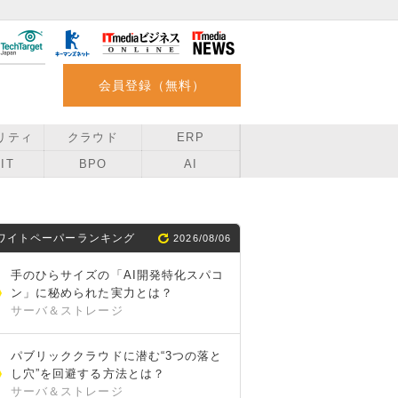
会員登録（無料）
リティ
クラウド
ERP
IT
BPO
AI
ワイトペーパーランキング
2026/08/06
手のひらサイズの「AI開発特化スパコ
ン」に秘められた実力とは？
サーバ＆ストレージ
パブリッククラウドに潜む“3つの落と
し穴”を回避する方法とは？
サーバ＆ストレージ