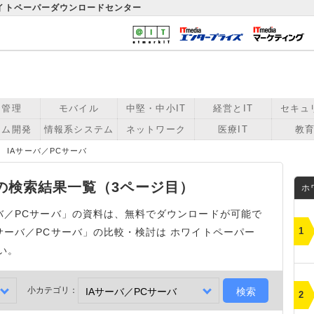
ワイトペーパーダウンロードセンター
用管理
モバイル
中堅・中小IT
経営とIT
セキュ
テム開発
情報系システム
ネットワーク
医療IT
教育
IAサーバ／PCサーバ
」の検索結果一覧（3ページ目）
ホ
バ／PCサーバ」の資料は、無料でダウンロードが可能で
サーバ／PCサーバ」の比較・検討は ホワイトペーパー
い。
小カテゴリ：