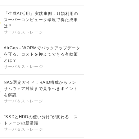
「生成AI活用」実践事例：月額利用の
スーパーコンピュータ環境で得た成果
は？
サーバ＆ストレージ
AirGap＋WORMでバックアップデータ
を守る、コストを抑えてできる有効策
とは？
サーバ＆ストレージ
NAS選定ガイド：RAID構成からラン
サムウェア対策まで見るべきポイント
を解説
サーバ＆ストレージ
“SSDとHDDの使い分け”が変わる ス
トレージの新常識
サーバ＆ストレージ