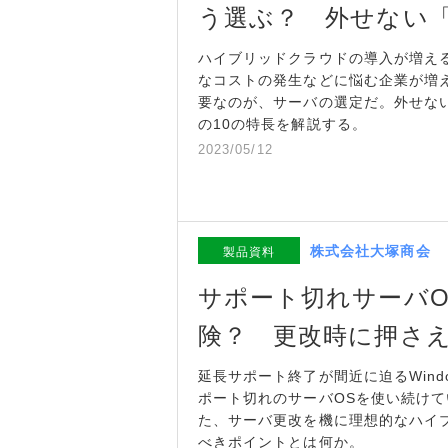
う選ぶ？ 外せない「
ハイブリッドクラウドの導入が増え
なコストの発生などに悩む企業が増
要なのが、サーバの選定だ。外せな
の10の特長を解説する。
2023/05/12
株式会社大塚商会
製品資料
サポート切れサーバO
険？ 更改時に押さえ
延長サポート終了が間近に迫るWindows 
ポート切れのサーバOSを使い続け
た、サーバ更改を機に理想的なハイ
べきポイントとは何か。