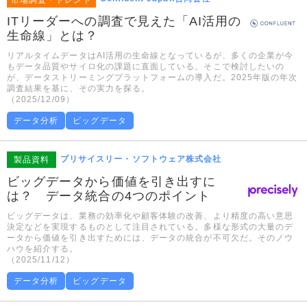
ITリーダーへの調査で見えた「AI活用の
生命線」とは？
リアルタイムデータはAI活用の生命線となっているが、多くの企業が今
もデータ品質やサイロ化の課題に直面している。そこで検討したいの
が、データストリーミングプラットフォームの導入だ。2025年版の年次
調査結果を基に、その実力を探る。
（2025/12/09）
データ分析
ビッグデータ
プリサイスリー・ソフトウェア株式会社
製品資料
ビッグデータから価値を引き出すに
は？ データ統合の4つのポイント
ビッグデータは、業務の効率化や顧客体験の改善、より精度の高い意思
決定などを実現するものとして注目されている。多様な形式の大量のデ
ータから価値を引き出すためには、データの統合が不可欠だ。そのノウ
ハウを紹介する。
（2025/11/12）
データ分析
ビッグデータ