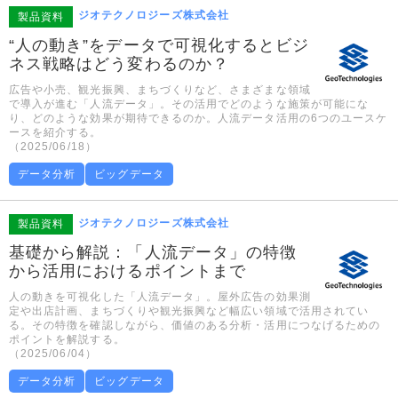
ジオテクノロジーズ株式会社
製品資料
“人の動き”をデータで可視化するとビジ
ネス戦略はどう変わるのか？
広告や小売、観光振興、まちづくりなど、さまざまな領域
で導入が進む「人流データ」。その活用でどのような施策が可能にな
り、どのような効果が期待できるのか。人流データ活用の6つのユースケ
ースを紹介する。
（2025/06/18）
データ分析
ビッグデータ
ジオテクノロジーズ株式会社
製品資料
基礎から解説：「人流データ」の特徴
から活用におけるポイントまで
人の動きを可視化した「人流データ」。屋外広告の効果測
定や出店計画、まちづくりや観光振興など幅広い領域で活用されてい
る。その特徴を確認しながら、価値のある分析・活用につなげるための
ポイントを解説する。
（2025/06/04）
データ分析
ビッグデータ