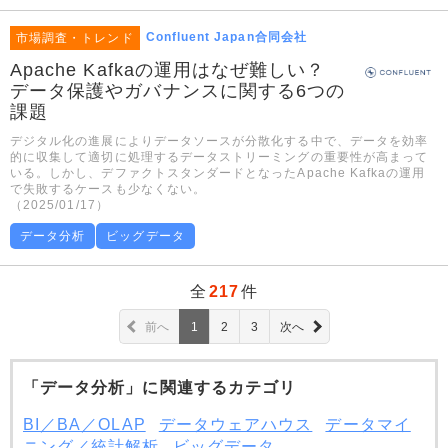
Confluent Japan合同会社
市場調査・トレンド
Apache Kafkaの運用はなぜ難しい？
データ保護やガバナンスに関する6つの
課題
デジタル化の進展によりデータソースが分散化する中で、データを効率
的に収集して適切に処理するデータストリーミングの重要性が高まって
いる。しかし、デファクトスタンダードとなったApache Kafkaの運用
で失敗するケースも少なくない。
（2025/01/17）
データ分析
ビッグデータ
全
217
件
前へ
1
2
3
次へ
「データ分析」に関連するカテゴリ
BI／BA／OLAP
データウェアハウス
データマイ
ニング／統計解析
ビッグデータ