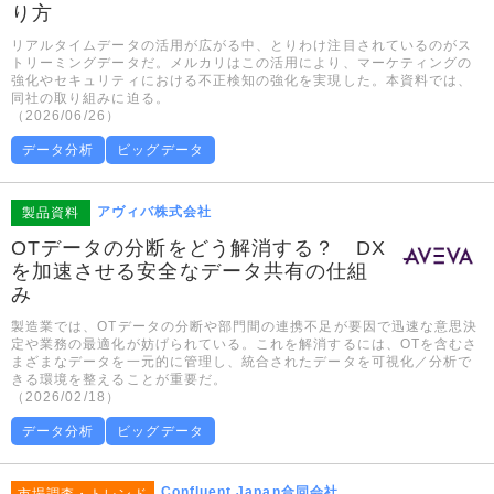
り方
リアルタイムデータの活用が広がる中、とりわけ注目されているのがス
トリーミングデータだ。メルカリはこの活用により、マーケティングの
強化やセキュリティにおける不正検知の強化を実現した。本資料では、
同社の取り組みに迫る。
（2026/06/26）
データ分析
ビッグデータ
アヴィバ株式会社
製品資料
OTデータの分断をどう解消する？ DX
を加速させる安全なデータ共有の仕組
み
製造業では、OTデータの分断や部門間の連携不足が要因で迅速な意思決
定や業務の最適化が妨げられている。これを解消するには、OTを含むさ
まざまなデータを一元的に管理し、統合されたデータを可視化／分析で
きる環境を整えることが重要だ。
（2026/02/18）
データ分析
ビッグデータ
Confluent Japan合同会社
市場調査・トレンド