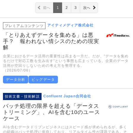
前へ
1
2
3
次へ
アイティメディア株式会社
プレミアムコンテンツ
「とりあえずデータを集める」は悪
手？ 報われない情シスのための現実
解
企業におけるデータ活用の重要性は高まる一方だ。だが、“データを集め
るだけで対応工数を生み出す”という事態も広まっている。企業のデータ
活用が空回りしないための考え方を整理する。
（2026/07/06）
データ分析
ビッグデータ
Confluent Japan合同会社
技術文書・技術解説
バッチ処理の限界を超える「データス
トリーミング」、AIを含む10のユース
ケース
AIを含むデータドリブンビジネスにはスピード感が求められるが、多く
の組織はバッチ処理に依存しており、リアルタイム性が課題である。そ