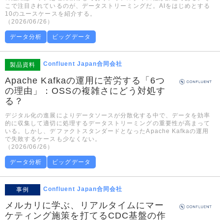
こで注目されているのが、データストリーミングだ。AIをはじめとする
10のユースケースを紹介する。
（2026/06/26）
データ分析
ビッグデータ
Confluent Japan合同会社
製品資料
Apache Kafkaの運用に苦労する「6つ
の理由」：OSSの複雑さにどう対処す
る？
デジタル化の進展によりデータソースが分散化する中で、データを効率
的に収集して適切に処理するデータストリーミングの重要性が高まって
いる。しかし、デファクトスタンダードとなったApache Kafkaの運用
で失敗するケースも少なくない。
（2026/06/26）
データ分析
ビッグデータ
Confluent Japan合同会社
事例
メルカリに学ぶ、リアルタイムにマー
ケティング施策を打てるCDC基盤の作