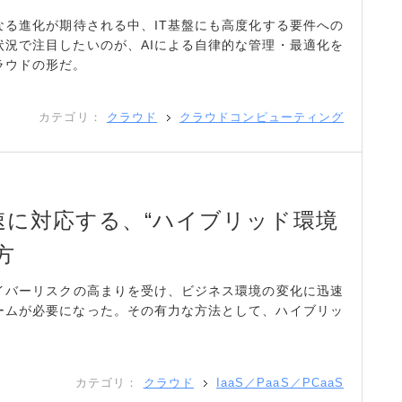
なる進化が期待される中、IT基盤にも高度化する要件への
状況で注目したいのが、AIによる自律的な管理・最適化を
ラウドの形だ。
カテゴリ：
クラウド
クラウドコンピューティング
速に対応する、“ハイブリッド環境
方
サイバーリスクの高まりを受け、ビジネス環境の変化に迅速
ームが必要になった。その有力な方法として、ハイブリッ
カテゴリ：
クラウド
IaaS／PaaS／PCaaS