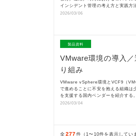
インシデント管理の考え方と実践方
2026/03/06
製品資料
VMware環境の導
り組み
VMware vSphere環境とVCF9（VM
で進めることに不安を抱える組織は
を支援する国内ベンダーを紹介する
2026/03/04
277
全
件（1〜10件を表示してい