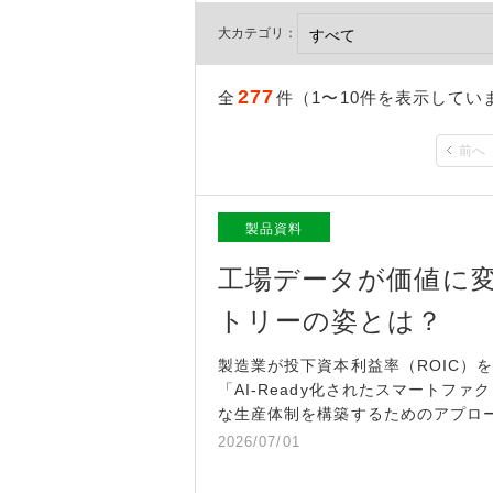
大カテゴリ：
277
全
件（1〜10件を表示してい
前へ
製品資料
工場データが価値に変
トリーの姿とは？
製造業が投下資本利益率（ROIC）
「AI-Ready化されたスマート
な生産体制を構築するためのアプロ
2026/07/01