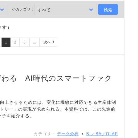
小カテゴリ：
ます）
1
2
3
…
次へ
わる AI時代のスマートファク
を向上させるためには、変化に機敏に対応できる生産体制
ファクトリー」の実現が求められる。本資料では、この先進的
ーチを紹介する。
カテゴリ：
データ分析
BI／BA／OLAP