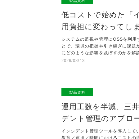
製品資料
低コストで始めた「
用負担に変わってし
システムの監視や管理にOSSを利
とで、環境の把握や引き継ぎに課題
にどのような影響を及ぼすのかを解
2026/03/13
製品資料
運用工数を半減、三
デント管理のアプロ
インシデント管理ツールを導入して
教育／運用／時間におけるコストの