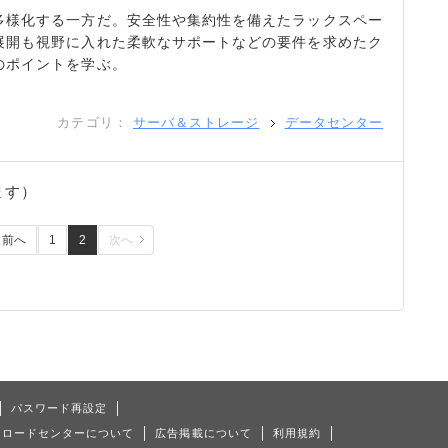
多様化する一方だ。安全性や集約性を備えたラックスペー
展開も視野に入れた柔軟なサポートなどの要件を求めたク
のポイントを学ぶ。
カテゴリ：
サーバ＆ストレージ
データセンター
ます）
前へ
1
2
次へ
パスワード再設定
ンロードセンターについて
広告掲載について
利用規約