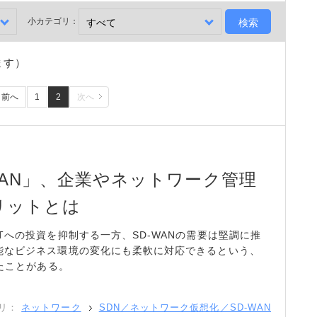
小カテゴリ：
ます）
前へ
1
2
次へ
WAN」、企業やネットワーク管理
リットとは
Tへの投資を抑制する一方、SD-WANの需要は堅調に推
能なビジネス環境の変化にも柔軟に対応できるという、
きたことがある。
リ：
ネットワーク
SDN／ネットワーク仮想化／SD-WAN