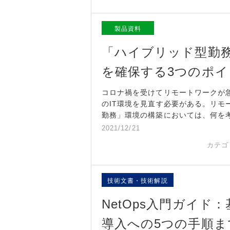
製品資料
「ハイブリッド型勤
を確保する3つのポイ
コロナ禍を受けてリモートワークが
のIT環境を見直す必要がある。リ
勤務」環境の構築においては、何を
2021/12/21
カテゴ
技術文書・技術解説
NetOps入門ガイ
導入への5つの手順ま