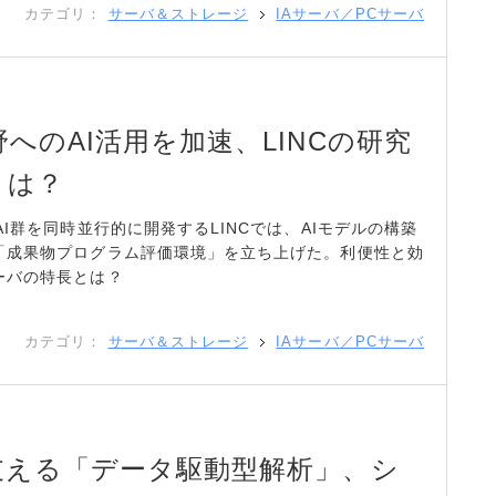
カテゴリ：
サーバ＆ストレージ
IAサーバ／PCサーバ
へのAI活用を加速、LINCの研究
とは？
I群を同時並行的に開発するLINCでは、AIモデルの構築
「成果物プログラム評価環境」を立ち上げた。利便性と効
ーバの特長とは？
カテゴリ：
サーバ＆ストレージ
IAサーバ／PCサーバ
支える「データ駆動型解析」、シ