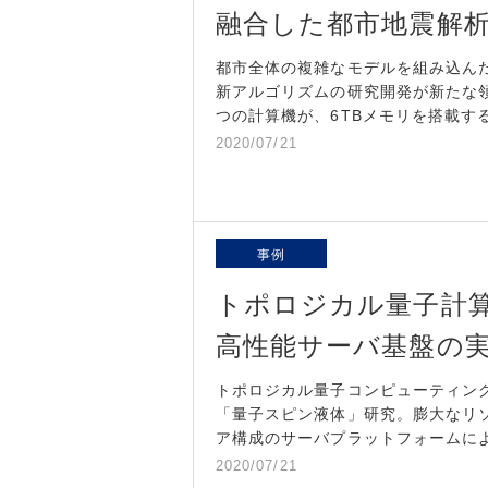
融合した都市地震解
都市全体の複雑なモデルを組み込ん
新アルゴリズムの研究開発が新たな
つの計算機が、6TBメモリを搭載す
2020/07/21
事例
トポロジカル量子計
高性能サーバ基盤の
トポロジカル量子コンピューティン
「量子スピン液体」研究。膨大なリ
ア構成のサーバプラットフォームに
2020/07/21