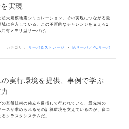
析を実現
だ超大規模地震シミュレーション。その実現につながる最
領域に突入している。この革新的なチャレンジを支える1
る共有メモリ型サーバだ。
カテゴリ：
サーバ＆ストレージ
IAサーバ／PCサーバ
算の実行環境を提供、事例で学ぶ
実力
グの基盤技術の確立を目指して行われている、最先端の
ソースが求められるその計算環境を支えているのが、多コ
よるクラスタシステムだ。