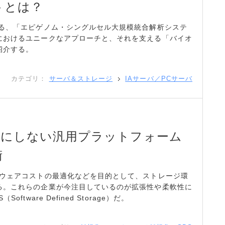
トとは？
める、「エピゲノム・シングルセル大規模統合解析システ
におけるユニークなアプローチと、それを支える「バイオ
紹介する。
カテゴリ：
サーバ＆ストレージ
IAサーバ／PCサーバ
せ”にしない汎用プラットフォーム
術
ドウェアコストの最適化などを目的として、ストレージ環
る。これらの企業が今注目しているのが拡張性や柔軟性に
tware Defined Storage）だ。