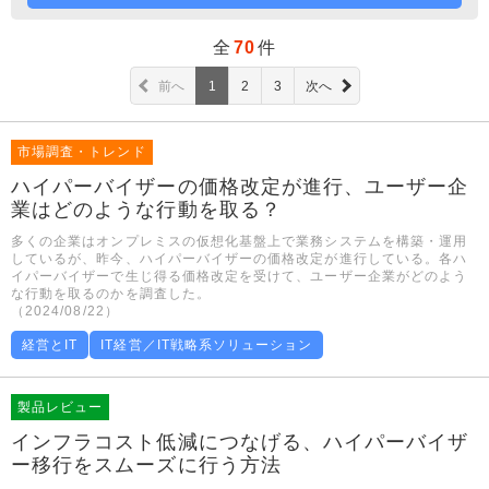
全
70
件
前へ
1
2
3
次へ
市場調査・トレンド
ハイパーバイザーの価格改定が進行、ユーザー企
業はどのような行動を取る？
多くの企業はオンプレミスの仮想化基盤上で業務システムを構築・運用
しているが、昨今、ハイパーバイザーの価格改定が進行している。各ハ
イパーバイザーで生じ得る価格改定を受けて、ユーザー企業がどのよう
な行動を取るのかを調査した。
（2024/08/22）
経営とIT
IT経営／IT戦略系ソリューション
製品レビュー
インフラコスト低減につなげる、ハイパーバイザ
ー移行をスムーズに行う方法