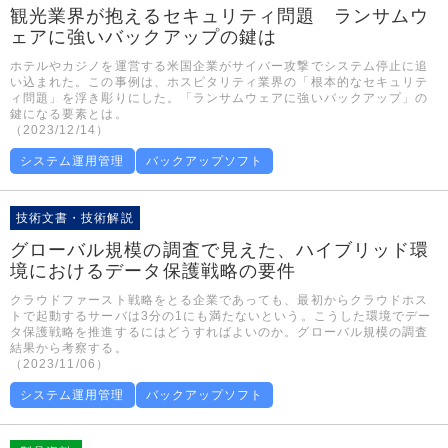
観光業界が抱えるセキュリティ問題 ランサムウ
ェアに強いバックアップの鍵は
ホテルやカジノを運営する米国企業がサイバー攻撃でシステム停止に追
い込まれた。この事例は、ホスピタリティ業界の「根本的なセキュリテ
ィ問題」を浮き彫りにした。「ランサムウェアに強いバックアップ」の
鍵になる要素とは。
（2023/12/14）
システム運用管理
バックアップソフト
技術文書・技術解説
グローバル規模の調査で見えた、ハイブリッド環
境におけるデータ保護戦略の要件
クラウドファースト戦略をとる企業であっても、最初からクラウドホス
トで起動するサーバは3分の1にも満たないという。こうした環境でデー
タ保護戦略を推進するにはどうすればよいのか。グローバル規模の調査
結果から考察する。
（2023/11/06）
システム運用管理
バックアップソフト