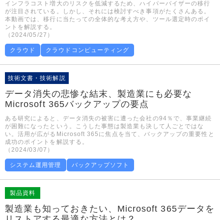
インフラコスト増大のリスクを低減するため、ハイパーバイザーの移行
が注目されている。しかし、それには検討すべき事項がたくさんある。
本動画では、移行に当たっての全体的な考え方や、ツール選定時のポイ
ントを解説する。
（2024/05/27）
クラウド
クラウドコンピューティング
技術文書・技術解説
データ消失の悲惨な結末、製造業にも必要な
Microsoft 365バックアップの要点
ある研究によると、データ消失の被害に遭った会社の94％で、事業継続
が困難になったという。こうした事態は製造業も決して人ごとではな
い。活用が広がるMicrosoft 365に焦点を当て、バックアップの重要性と
成功のポイントを解説する。
（2024/03/07）
システム運用管理
バックアップソフト
製品資料
製造業も知っておきたい、Microsoft 365データを
リストアする最適な方法とは？