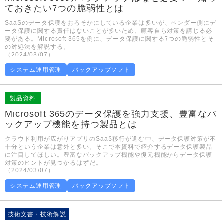
ておきたい7つの脆弱性とは
SaaSのデータ保護をおろそかにしている企業は多いが、ベンダー側にデ
ータ保護に関する責任はないことが多いため、顧客自ら対策を講じる必
要がある。Microsoft 365を例に、データ保護に関する7つの脆弱性とそ
の対処法を解説する。
（2024/03/07）
システム運用管理
バックアップソフト
製品資料
Microsoft 365のデータ保護を強力支援、豊富なバ
ックアップ機能を持つ製品とは
クラウド利用が広がりアプリのSaaS移行が進む中、データ保護対策が不
十分という企業は意外と多い。そこで本資料で紹介するデータ保護製品
に注目してほしい。豊富なバックアップ機能や復元機能からデータ保護
対策のヒントが見つかるはずだ。
（2024/03/07）
システム運用管理
バックアップソフト
技術文書・技術解説