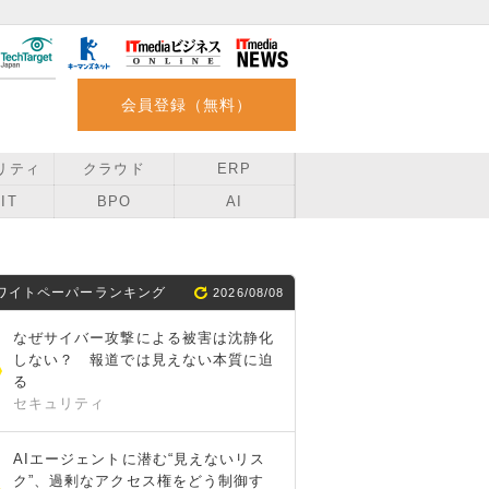
会員登録（無料）
リティ
クラウド
ERP
IT
BPO
AI
ワイトペーパーランキング
2026/08/08
なぜサイバー攻撃による被害は沈静化
しない？ 報道では見えない本質に迫
る
セキュリティ
AIエージェントに潜む“見えないリス
ク”、過剰なアクセス権をどう制御す