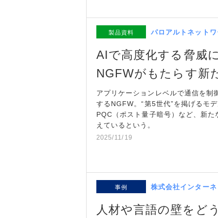
パロアルトネットワ
製品資料
AIで高度化する脅威
NGFWがもたらす新
アプリケーションレベルで通信を制
するNGFW。“第5世代”を掲げるモ
PQC（ポスト量子暗号）など、新
えているという。
2025/11/19
株式会社インターネ
事例
人材や言語の壁をど