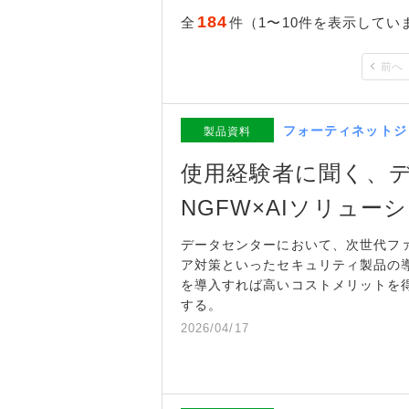
184
全
件（1〜10件を表示してい
前へ
フォーティネットジ
製品資料
使用経験者に聞く、
NGFW×AIソリュ
データセンターにおいて、次世代ファ
ア対策といったセキュリティ製品の
を導入すれば高いコストメリットを
する。
2026/04/17