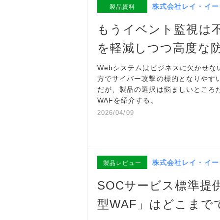
株式会社レイ・イー
製品資料
もうイベント監視は不
を軽減しつつ高度な
Webシステムはビジネスに欠かせな
方でサイバー攻撃の標的となりやす
だが、製品の選択は悩ましいところだ
WAFを紹介する。
2026/04/09
株式会社レイ・イー
製品レビュー
SOCサービス標準提
型WAF」はどこまで