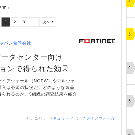
ます）
1
2
3
…
次へ
ャパン合同会社
データセンター向け
ーションで得られた効果
イアウォール（NGFW）やマルウェ
導入は必須の状況だ。どのような製品
得られるのか、5組織の調査結果を紹介
カテゴリ：
セキュリティ
ファイアウォール