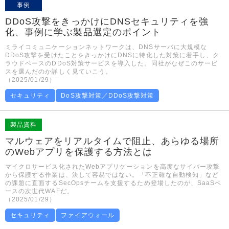
事例
DDoS攻撃をきっかけにDNSセキュリティを強
化、事例に学ぶ製品選定のポイント
ミライコミュニケーションネットワークは、DNSサーバに大規模な
DDoS攻撃を受けたことをきっかけにDNSに特化した対策に着手し、ク
ラウドベースのDDoS対策サービスを導入した。同社がなぜこのサービ
スを選んだのか詳しく見ていこう。
（2025/01/29）
セキュリティ
DoS攻撃対策／DDoS攻撃対策
製品資料
マルウェアをリアルタイムで阻止、あらゆる場所
のWebアプリを保護する方法とは
マイクロサービス化されたWebアプリケーションを高度なサイバー攻撃
から保護する作業は、決して容易ではない。「不正確な自動検知」など
の課題に直面するSecOpsチームを支援するため登場したのが、SaaSベ
ースの次世代WAFだ。
（2025/01/29）
セキュリティ
ファイアウォール