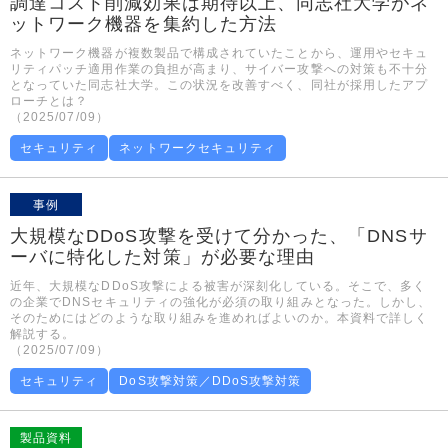
調達コスト削減効果は期待以上、同志社大学がネ
ットワーク機器を集約した方法
ネットワーク機器が複数製品で構成されていたことから、運用やセキュ
リティパッチ適用作業の負担が高まり、サイバー攻撃への対策も不十分
となっていた同志社大学。この状況を改善すべく、同社が採用したアプ
ローチとは？
（2025/07/09）
セキュリティ
ネットワークセキュリティ
事例
大規模なDDoS攻撃を受けて分かった、「DNSサ
ーバに特化した対策」が必要な理由
近年、大規模なDDoS攻撃による被害が深刻化している。そこで、多く
の企業でDNSセキュリティの強化が必須の取り組みとなった。しかし、
そのためにはどのような取り組みを進めればよいのか。本資料で詳しく
解説する。
（2025/07/09）
セキュリティ
DoS攻撃対策／DDoS攻撃対策
製品資料