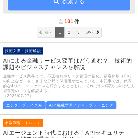
検索する
全
101
件
前へ
1
2
3
次へ
技術文書・技術解説
AIによる金融サービス変革はどう進む？ 技術的
課題やビジネスチャンスを解説
金融サービス業界では、不正検知やリスク管理の強化、顧客体験（CX）
の向上など、さまざまな分野でAI活用が進んでいる。本記事では、代表
的な4つのユースケースを紹介するとともに、それぞれの実現に向けた技
術選定のコツを解説する。
（2026/07/27）
エンタープライズAI
AI／機械学習／ディープラーニング
市場調査・トレンド
AIエージェント時代における「APIセキュリテ