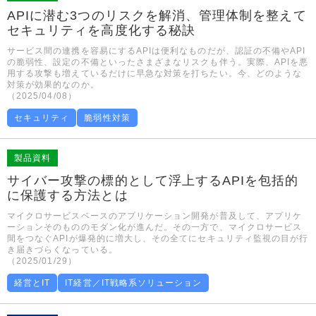
APIに潜む3つのリスクを解消、管理体制を整えて
セキュリティを高度化する秘訣
サービス間の連携を容易にするAPIは便利なものだが、認証の不備やAPI
の脆弱性、設定の不備といったさまざまなリスクも伴う。実際、APIを悪
用する攻撃も増えているだけに早急な対策を打ちたい。今、どのような
対策が効果的なのか。
（2025/04/08）
セキュリティ
脆弱性対策
製品資料
サイバー攻撃の標的として浮上するAPIを包括的
に保護する方法とは
マイクロサービスベースのアプリケーション開発が普及して、アプリケ
ーションそのもののモダン化が進んだ。その一方で、マイクロサービス
間をつなぐAPIが爆発的に増大し、その全てにセキュリティ監視の目が行
き届きづらくなっている。
（2025/01/29）
経営とIT
IT経営／IT戦略系ソリューション