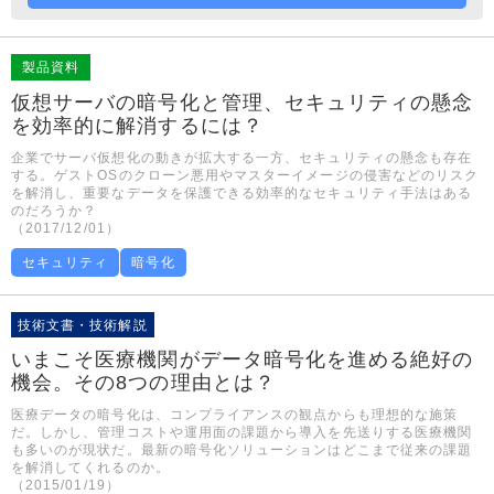
製品資料
仮想サーバの暗号化と管理、セキュリティの懸念
を効率的に解消するには？
企業でサーバ仮想化の動きが拡大する一方、セキュリティの懸念も存在
する。ゲストOSのクローン悪用やマスターイメージの侵害などのリスク
を解消し、重要なデータを保護できる効率的なセキュリティ手法はある
のだろうか？
（2017/12/01）
セキュリティ
暗号化
技術文書・技術解説
いまこそ医療機関がデータ暗号化を進める絶好の
機会。その8つの理由とは？
医療データの暗号化は、コンプライアンスの観点からも理想的な施策
だ。しかし、管理コストや運用面の課題から導入を先送りする医療機関
も多いのが現状だ。最新の暗号化ソリューションはどこまで従来の課題
を解消してくれるのか。
（2015/01/19）