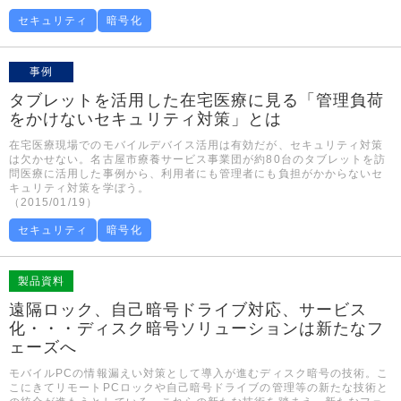
セキュリティ
暗号化
事例
タブレットを活用した在宅医療に見る「管理負荷
をかけないセキュリティ対策」とは
在宅医療現場でのモバイルデバイス活用は有効だが、セキュリティ対策
は欠かせない。名古屋市療養サービス事業団が約80台のタブレットを訪
問医療に活用した事例から、利用者にも管理者にも負担がかからないセ
キュリティ対策を学ぼう。
（2015/01/19）
セキュリティ
暗号化
製品資料
遠隔ロック、自己暗号ドライブ対応、サービス
化・・・ディスク暗号ソリューションは新たなフ
ェーズへ
モバイルPCの情報漏えい対策として導入が進むディスク暗号の技術。こ
こにきてリモートPCロックや自己暗号ドライブの管理等の新たな技術と