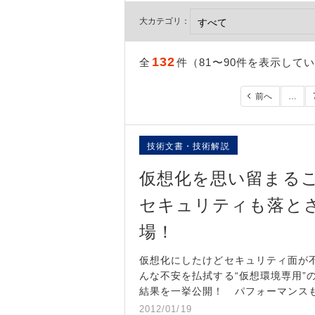
大カテゴリ：
132
全
件（81〜90件を表示して
前へ
…
技術文書・技術解説
仮想化を思い留まる
セキュリティも落と
場！
仮想化にしたけどセキュリティ面が
んな不安を払拭する“仮想環境専用”
結果を一挙公開！ パフォーマンス
2012/01/19