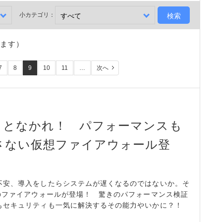
小カテゴリ：
います）
7
8
9
10
11
…
次へ
ことなかれ！ パフォーマンスも
さない仮想ファイアウォール登
不安、導入をしたらシステムが遅くなるのではないか。そ
のファイアウォールが登場！ 驚きのパフォーマンス検証
もセキュリティも一気に解決するその能力やいかに？！