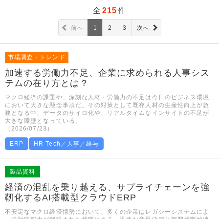
全
215
件
前へ
1
2
3
次へ
市場調査・トレンド
加速する労働力不足、企業に求められる人事シス
テムの在り方とは？
マクロ経済の課題や、深刻な人材・労働力の不足は今日のビジネス環境
において大きな懸念事項だ。その対策として既存人材の生産性向上が急
務となる中、データのサイロ化や、リアルタイムなインサイトの不足が
大きな障壁となっている。
（2026/07/23）
ERP
HR Tech／人事／給与
製品資料
経済の混乱を乗り越える、サプライチェーンを強
靭化するAI搭載型クラウドERP
不安定なマクロ経済情勢において、多くの企業はレガシーシステムによ