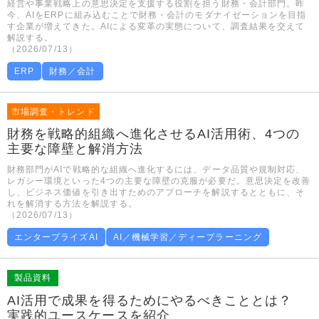
経営や事業戦略上の意思決定を支援する役割を担う財務・会計部門。昨
今、AIをERPに組み込むことで財務・会計のモダナイゼーションを目指
す企業が増えてきた。AIによる変革の実態について、調査結果を交えて
解説する。
（2026/07/13）
ERP
財務／会計
市場調査・トレンド
財務を戦略的組織へ進化させるAI活用術、4つの
主要な障壁と解消方法
財務部門がAIで戦略的な組織へ進化するには、データ品質や規制対応、
レガシー環境といった4つの主要な障壁の克服が必要だ。意思決定を改善
し、ビジネス価値を引き出すためのアプローチを解説するとともに、そ
れを解消する方法を解説する。
（2026/07/13）
エンタープライズAI
AI／機械学習／ディープラーニング
製品資料
AI活用で成果を得るためにやるべきこととは？
実践的ユースケースを紹介