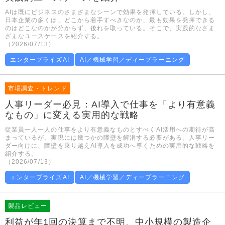
AIは既にビジネスのさまざまなシーンで効果を発揮している。しかし、
日本企業の多くは、どこから着手すべきなのか、最も効果を発揮できる
のはどこなのかが分からず、後れを取っている。そこで、実践的なさま
ざまなユースケースを紹介する。
（2026/07/13）
エンタープライズAI
AI／機械学習／ディープラーニング
市場調査・トレンド
人事リーダー必見：AI導入で仕事を「より有意義
なもの」に変える実用的な戦略
従業員一人一人の仕事をより有意義なものとすべくAI活用への期待が高
まっているが、実現には幾つかの障壁を解消する必要がある。人事リー
ダー向けに、障壁を乗り越えAI導入を成功へ導くための実用的な戦略を
紹介する。
（2026/07/13）
エンタープライズAI
AI／機械学習／ディープラーニング
製品レビュー
利益が年1回の決算まで不明、中小規模の製造企