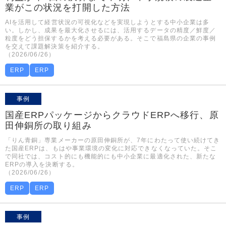
業がこの状況を打開した方法
AIを活用して経営状況の可視化などを実現しようとする中小企業は多
い。しかし、成果を最大化させるには、活用するデータの精度／鮮度／
粒度をどう担保するかを考える必要がある。そこで福島県の企業の事例
を交えて課題解決策を紹介する。
（2026/06/26）
ERP
ERP
事例
国産ERPパッケージからクラウドERPへ移行、原
田伸銅所の取り組み
「りん青銅」専業メーカーの原田伸銅所が、7年にわたって使い続けてき
た国産ERPは、もはや事業環境の変化に対応できなくなっていた。そこ
で同社では、コスト的にも機能的にも中小企業に最適化された、新たな
ERPの導入を決断する。
（2026/06/26）
ERP
ERP
事例