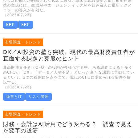
って対応能力が制限された状態にある。迅速な意思決定と部門横断的連
携の実現には、生成AIやエージェンティックAIを組み込んだ最新テクノ
ロジーの導入が有効だ。
（2026/07/23）
ERP
ERP
市場調査・トレンド
DX／AI投資の壁を突破、現代の最高財務責任者が
直面する課題と克服のヒント
最高財務責任者（CFO）の役割が多様化する中、ある調査によると多く
のCFOが「DX」「データ／人材不足」といった新たな課題に苦戦してい
るという。2つの役割に焦点を当て、現代のCFOに求められる要件を解
説する。
（2026/07/23）
経営とIT
リスク管理
市場調査・トレンド
財務・会計はAI活用でどう変わる？ 調査で見え
た変革の道筋