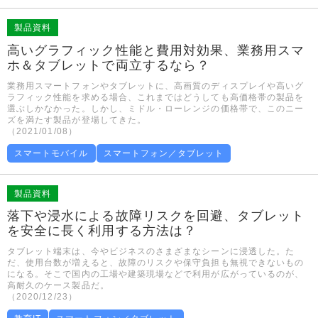
製品資料
高いグラフィック性能と費用対効果、業務用スマ
ホ＆タブレットで両立するなら？
業務用スマートフォンやタブレットに、高画質のディスプレイや高いグ
ラフィック性能を求める場合、これまではどうしても高価格帯の製品を
選ぶしかなかった。しかし、ミドル・ローレンジの価格帯で、このニー
ズを満たす製品が登場してきた。
（2021/01/08）
スマートモバイル
スマートフォン／タブレット
製品資料
落下や浸水による故障リスクを回避、タブレット
を安全に長く利用する方法は？
タブレット端末は、今やビジネスのさまざまなシーンに浸透した。た
だ、使用台数が増えると、故障のリスクや保守負担も無視できないもの
になる。そこで国内の工場や建築現場などで利用が広がっているのが、
高耐久のケース製品だ。
（2020/12/23）