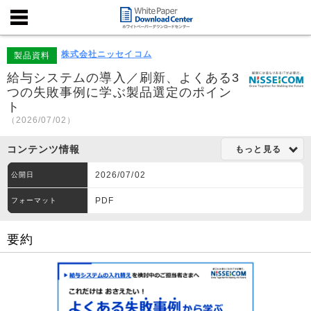
株式会社ニッセイコム
製品資料
給与システムの導入／刷新、よくある3
つの失敗事例に学ぶ製品選定のポイン
ト
（2026/07/02）
コンテンツ情報
もっと見る
2026/07/02
公開日
PDF
フォーマット
要約