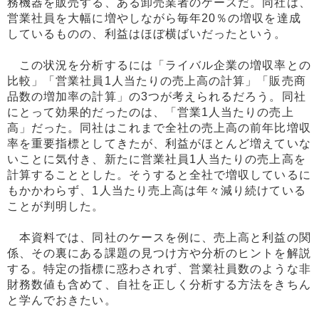
務機器を販売する、ある卸売業者のケースだ。同社は、
営業社員を大幅に増やしながら毎年20％の増収を達成
しているものの、利益はほぼ横ばいだったという。
この状況を分析するには「ライバル企業の増収率との
比較」「営業社員1人当たりの売上高の計算」「販売商
品数の増加率の計算」の3つが考えられるだろう。同社
にとって効果的だったのは、「営業1人当たりの売上
高」だった。同社はこれまで全社の売上高の前年比増収
率を重要指標としてきたが、利益がほとんど増えていな
いことに気付き、新たに営業社員1人当たりの売上高を
計算することとした。そうすると全社で増収しているに
もかかわらず、1人当たり売上高は年々減り続けている
ことが判明した。
本資料では、同社のケースを例に、売上高と利益の関
係、その裏にある課題の見つけ方や分析のヒントを解説
する。特定の指標に惑わされず、営業社員数のような非
財務数値も含めて、自社を正しく分析する方法をきちん
と学んでおきたい。