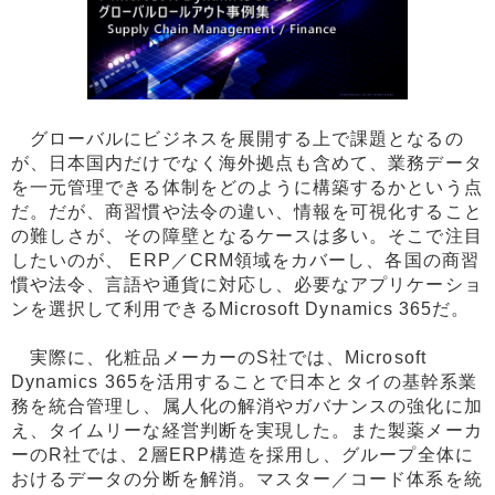
グローバルにビジネスを展開する上で課題となるの
が、日本国内だけでなく海外拠点も含めて、業務データ
を一元管理できる体制をどのように構築するかという点
だ。だが、商習慣や法令の違い、情報を可視化すること
の難しさが、その障壁となるケースは多い。そこで注目
したいのが、 ERP／CRM領域をカバーし、各国の商習
慣や法令、言語や通貨に対応し、必要なアプリケーショ
ンを選択して利用できるMicrosoft Dynamics 365だ。
実際に、化粧品メーカーのS社では、Microsoft
Dynamics 365を活用することで日本とタイの基幹系業
務を統合管理し、属人化の解消やガバナンスの強化に加
え、タイムリーな経営判断を実現した。また製薬メーカ
ーのR社では、2層ERP構造を採用し、グループ全体に
おけるデータの分断を解消。マスター／コード体系を統