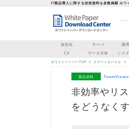
IT製品導入に関する技術資料を多数掲載 ホ
仮想化
サーバ
運
CX
データ分析
シス
ホワイトペーパーTOP
スマートモバイル
TeamVie
製品資料
非効率やリ
をどうなく