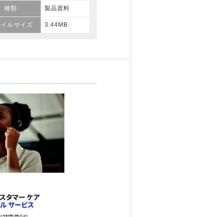
種類
製品資料
ァイルサイズ
3.44MB