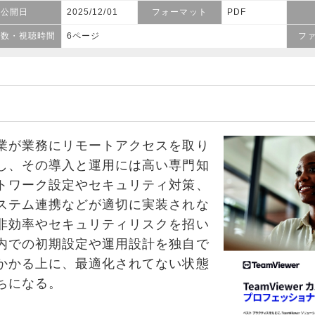
公開日
2025/12/01
フォーマット
PDF
ジ数・視聴時間
6ページ
フ
が業務にリモートアクセスを取り
し、その導入と運用には高い専門知
トワーク設定やセキュリティ対策、
ステム連携などが適切に実装されな
非効率やセキュリティリスクを招い
内での初期設定や運用設計を独自で
かかる上に、最適化されてない状態
ちになる。