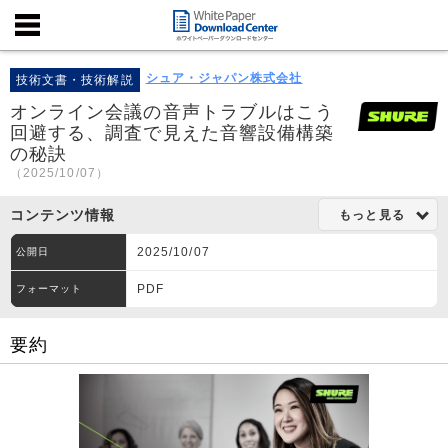
シュア・ジャパン株式会社
技術文書・技術解説
オンライン会議の音声トラブルはこう
回避する、調査で見えた音響設備構築
の秘訣
（2025/10/07）
コンテンツ情報
もっと見る
2025/10/07
公開日
PDF
フォーマット
要約