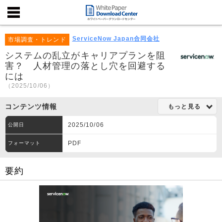
ServiceNow Japan合同会社
市場調査・トレンド
システムの乱立がキャリアプランを阻
害？ 人材管理の落とし穴を回避する
には
（2025/10/06）
コンテンツ情報
もっと見る
2025/10/06
公開日
PDF
フォーマット
要約