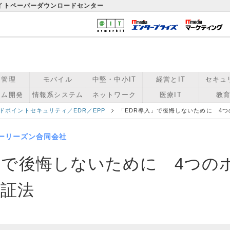
ワイトペーパーダウンロードセンター
用管理
モバイル
中堅・中小IT
経営とIT
セキュ
テム開発
情報系システム
ネットワーク
医療IT
教育
ドポイントセキュリティ／EDR／EPP
「EDR導入」で後悔しないために 4
ーリーズン合同会社
」で後悔しないために 4つの
検証法