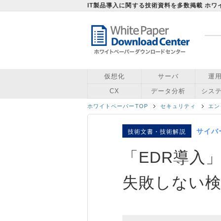
IT製品導入に関する技術資料を多数掲載 ホ
仮想化
サーバ
運
CX
データ分析
シス
ホワイトペーパーTOP
セキュリティ
エン
サイバ
技術文書・技術解説
「EDR導入
失敗しない