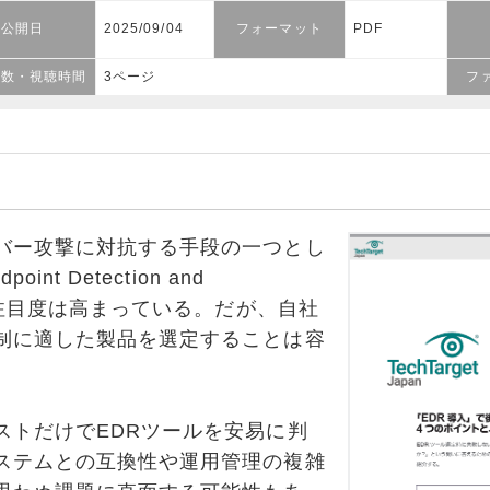
公開日
2025/09/04
フォーマット
PDF
ジ数・視聴時間
3ページ
フ
ー攻撃に対抗する手段の一つとし
int Detection and
への注目度は高まっている。だが、自社
制に適した製品を選定することは容
トだけでEDRツールを安易に判
ステムとの互換性や運用管理の複雑