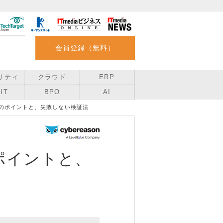
会員登録（無料）
リティ
クラウド
ERP
IT
BPO
AI
つのポイントと、失敗しない検証法
ポイントと、