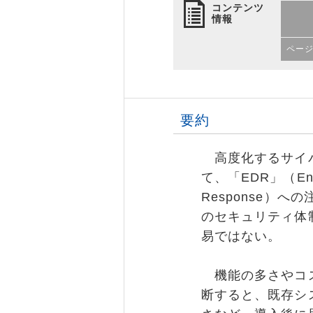
コンテンツ
情報
ペー
要約
高度化するサイバ
て、「EDR」（Endpo
Response）
のセキュリティ体
易ではない。
機能の多さやコス
断すると、既存シ