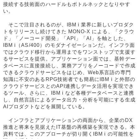
接続する技術面のハードルもボトルネックとなりやす
い。
そこで注目されるのが、IBM i 業界に新しいプロダク
トをリリースし続けてきた MONO-X による、「クラウ
ド」「ノーコード開発」「API」「AI」を軸とした、
IBM i（AS/400）のモダナイゼーションだ。インフラ面
ではクラウド移行から運用までをワンストップで支援す
るサービスを提供。アプリケーション面では、基幹デー
タベースに直接接続し、業務アプリをノーコードで作成
できるクラウドサービスをはじめ、Web系言語の専門
知識に不安のあるRPG技術者でも簡易にIBM i と外部の
クラウドサービスとのAPI連携しデータ活用を実現でき
るツール、さらに、IBM i など各種データベースと連携
し、自然言語によるデータ出力・分析を可能にする生成
AIプロダクトなどを展開している。
インフラとアプリケーションの両面から、企業のDX
推進と将来を見据えたIT基盤の再構築を実現できる。本
資料では、このアプローチが切り開くIBM i の可能性を