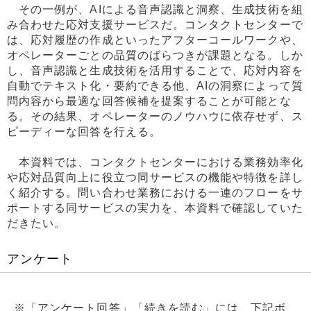
その一例が、AIによる音声認識と洞察、生成技術を組
み合わせた応対支援サービスだ。コンタクトセンターで
は、応対履歴の作成といったアフターコールワークや、
オペレーターごとの品質のばらつきが課題となる。しか
し、音声認識と生成技術を活用することで、応対内容を
自動でテキスト化・要約できる他、AIの洞察によって質
問内容から最適な回答候補を提案することが可能とな
る。その結果、オペレーターのノウハウに依存せず、ス
ピーディーな回答を行える。
本資料では、コンタクトセンターにおける業務効率化
や応対品質向上に役立つ同サービスの機能や特徴を詳し
く紹介する。問い合わせ業務における一連のフローをサ
ポートする同サービスの実力を、本資料で確認していた
だきたい。
アンケート
※「アンケート回答」「続きを読む」には、下記ボ