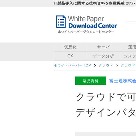
IT製品導入に関する技術資料を多数掲載 ホ
仮想化
サーバ
運
CX
データ分析
シス
ホワイトペーパーTOP
クラウド
クラウド
富士通株式
製品資料
クラウドで
デザインパ