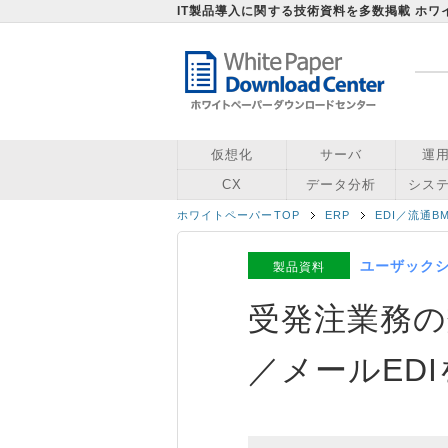
IT製品導入に関する技術資料を多数掲載 ホ
仮想化
サーバ
運
CX
データ分析
シス
ホワイトペーパーTOP
ERP
EDI／流通B
ユーザック
製品資料
受発注業務の効
／メールED