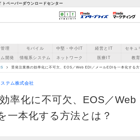
ワイトペーパーダウンロードセンター
用管理
モバイル
中堅・中小IT
経営とIT
セキュ
テム開発
情報系システム
ネットワーク
医療IT
教育
MS
受発注業務の効率化に不可欠、EOS／Web EDI／メールEDIを一本化する
システム株式会社
率化に不可欠、EOS／Web E
Iを一本化する方法とは？