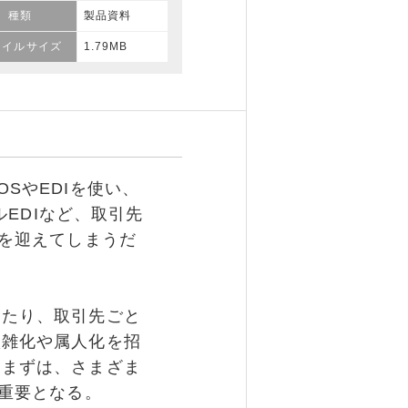
種類
製品資料
ァイルサイズ
1.79MB
SやEDIを使い、
ルEDIなど、取引先
界を迎えてしまうだ
たり、取引先ごと
煩雑化や属人化を招
めまずは、さまざま
が重要となる。