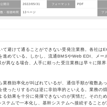
公開日
2022/05/31
フォーマット
PDF
ジ数・視聴時間
12ページ
フ
て避けて通ることができない受発注業務。各社はEO
進めている。しかし、流通BMSやWeb EDI、メー
仕様が異なる場合、人手に頼った受注業務は早々に限
業務効率化が叫ばれているが、通信手順が複数あっ
を使ったりするのは逆に非効率的といえる。業務の
よる効果を十分に発揮できないのが実情だ。そのた
のシステムで一本化し、基幹システムへ接続すること