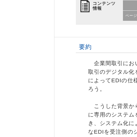
コンテンツ
情報
ペー
要約
企業間取引におい
取引のデジタル化を
によってEDIの
ろう。
こうした背景から
に専用のシステム
き、システム化に
なEDIを受注側