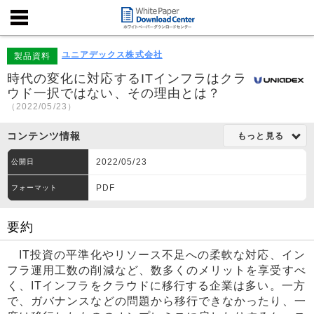
ユニアデックス株式会社
製品資料
時代の変化に対応するITインフラはクラ
ウド一択ではない、その理由とは？
（2022/05/23）
コンテンツ情報
もっと見る
2022/05/23
公開日
PDF
フォーマット
要約
IT投資の平準化やリソース不足への柔軟な対応、イン
フラ運用工数の削減など、数多くのメリットを享受すべ
く、ITインフラをクラウドに移行する企業は多い。一方
で、ガバナンスなどの問題から移行できなかったり、一