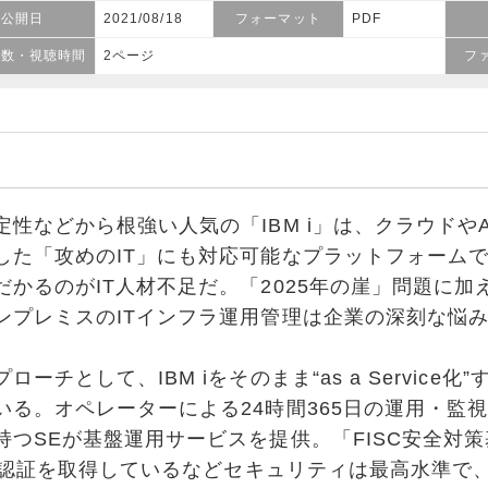
公開日
2021/08/18
フォーマット
PDF
ジ数・視聴時間
2ページ
フ
などから根強い人気の「IBM i」は、クラウドやAI
した「攻めのIT」にも対応可能なプラットフォーム
だかるのがIT人材不足だ。「2025年の崖」問題に加
ンプレミスのITインフラ運用管理は企業の深刻な悩
チとして、IBM iをそのまま“as a Service化”
いる。オペレーターによる24時間365日の運用・監
持つSEが基盤運用サービスを提供。「FISC安全対
DSS認証を取得しているなどセキュリティは最高水準で