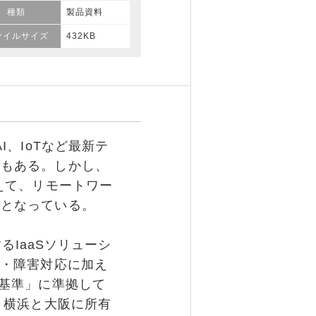
種類
製品資料
ァイルサイズ
432KB
、IoTなど最新テ
でもある。しかし、
えて、リモートワー
みとなっている。
するIaaSソリューシ
視・障害対応に加え
策基準」に準拠して
、横浜と大阪に所有