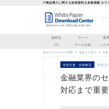
IT製品導入に関する技術資料を多数掲載 ホ
仮想化
サーバ
運
CX
データ分析
シス
ホワイトペーパーTOP
セキュリティ
セキ
トレン
技術文書・技術解説
金融業界のセ
対応まで重要