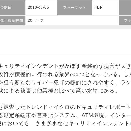
公開日
2019/07/05
フォーマット
PDF
ジ数・視聴時間
20ページ
フ
ュリティインシデントが及ぼす金銭的な損害が大き
投資が積極的に行われる業界の1つとなっている。し
を狙う新たなサイバー犯罪の標的にされやすく、ラ
欺による被害は他業種と比べて高い水準にある。
調査したトレンドマイクロのセキュリティレポート
る勘定系端末や営業店システム、ATM環境、インタ
h環境においても、さまざまなセキュリティインシデン