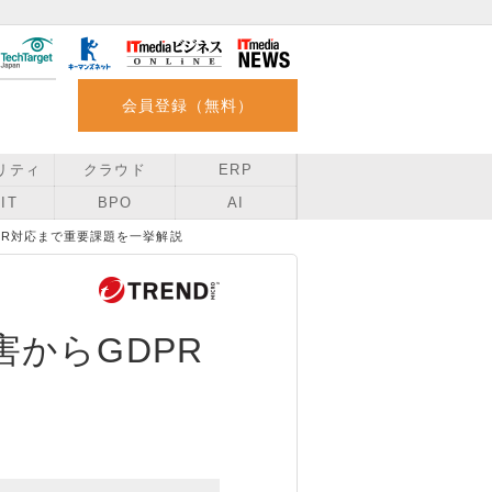
会員登録（無料）
リティ
クラウド
ERP
IT
BPO
AI
PR対応まで重要課題を一挙解説
からGDPR