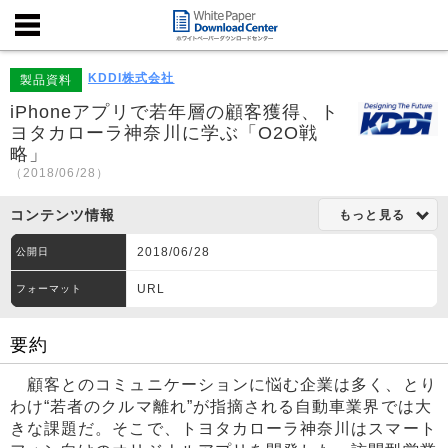
KDDI株式会社
製品資料
iPhoneアプリで若年層の顧客獲得、ト
ヨタカローラ神奈川に学ぶ「O2O戦
略」
（2018/06/28）
コンテンツ情報
もっと見る
2018/06/28
公開日
URL
フォーマット
要約
顧客とのコミュニケーションに悩む企業は多く、とり
わけ“若者のクルマ離れ”が指摘される自動車業界では大
きな課題だ。そこで、トヨタカローラ神奈川はスマート