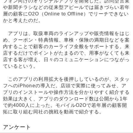
フォン向けのオリジナルアプリを開発した。訪問型営業
や新聞チラシなどの従来型アピールでは届きづらい若年
層の顧客にO2O（Online to Offline）でリーチできない
かと考えたのだ。
アプリは、取扱車両のラインアップや販売情報をはじ
め、クーポン・特典情報、車検・保険の満期日などを案
内することで顧客のカーライフ全般をサポートする。来
店するだけでポイントがたまるので、用事がなくても来
店する客が増え、日々のコミュニケーションにつながっ
ているという。
このアプリの利用拡大を後押ししているのが、スタッ
フへのiPhoneの導入だ。店頭で実際に使ってみせ、ア
プリのインストールや操作方法を分かりやすく紹介する
効果は大きく、アプリのダウンロード数は公開から1年
で約4000人に上った。モバイルO2Oで若年層の顧客開
拓に取り組む同社の挑戦を動画で紹介する。
アンケート