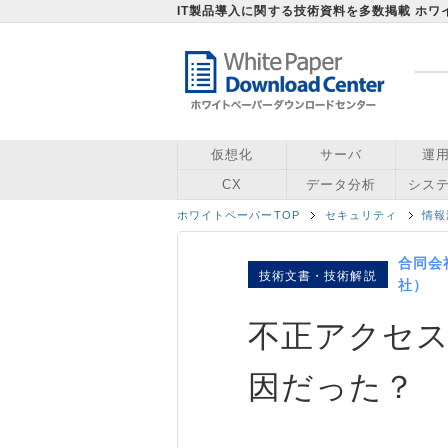
IT製品導入に関する技術資料を多数掲載 ホ
仮想化
サーバ
運
CX
データ分析
シス
ホワイトペーパーTOP
セキュリティ
情報
合同会
技術文書・技術解説
社）
不正アクセ
因だった？