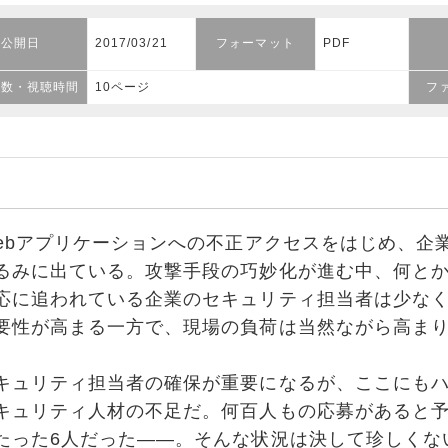
公開日
2017/03/21
フォーマット
PDF
ジ数・視聴時間
10ページ
フ
ebアプリケーションへの不正アクセスをはじめ、企
るみに出ている。攻撃手段の巧妙化が進む中、何と
応に追われている企業のセキュリティ担当者は少な
要性が高まる一方で、現場の負荷は当然ながら高ま
ュリティ担当者の確保が重要になるが、ここにもハ
キュリティ人材の不足だ。何百人もの応募があると
たった6人だった――。そんな状況は決して珍しくな