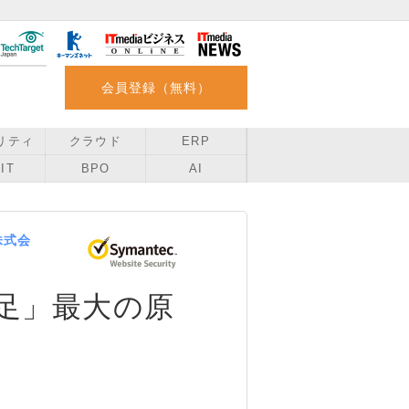
会員登録（無料）
リティ
クラウド
ERP
IT
BPO
AI
株式会
足」最大の原