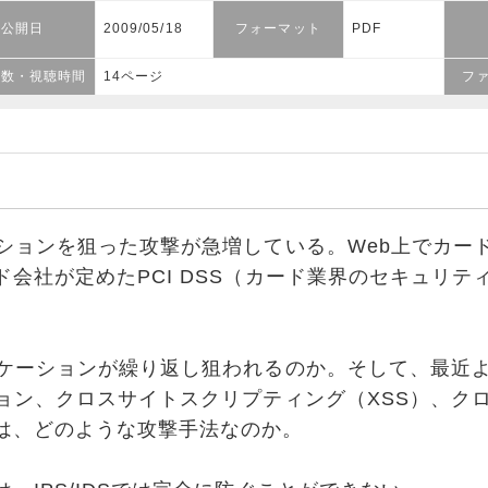
公開日
2009/05/18
フォーマット
PDF
ジ数・視聴時間
14ページ
フ
ションを狙った攻撃が急増している。Web上でカー
ド会社が定めたPCI DSS（カード業界のセキュリテ
。
ケーションが繰り返し狙われるのか。そして、最近
ション、クロスサイトスクリプティング（XSS）、ク
は、どのような攻撃手法なのか。