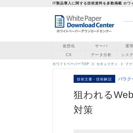
IT製品導入に関する技術資料を多数掲載 ホ
仮想化
サーバ
運
CX
データ分析
シス
ホワイトペーパーTOP
セキュリティ
ファ
バラク
技術文書・技術解説
狙われるWe
対策