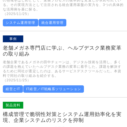
の領域をはじめとして、業務プロセスの抜本的な見直しが求められてい
る。その実現方法として注目される統合運用基盤の実力を、3つの具体的
な活用例を基に探る。
（2025/11/25）
システム運用管理
統合運用管理
事例
老舗メガネ専門店に学ぶ、ヘルプデスク業務変革
の取り組み
老舗企業であるメガネの田中チェーンは、デジタル技術を活用し、多く
の課題を抱えていたヘルプデスク業務の変革に着手した。課題を解決す
るために同社が選定したのは、あるサービスデスクツールだった。本資
料で同社の取り組みを紹介する。
（2025/11/25）
経営とIT
IT経営／IT戦略系ソリューション
製品資料
構成管理で脆弱性対策とシステム運用効率化を実
現、企業システムのリスクを抑制