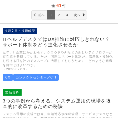
全
61
件
前へ
1
2
3
次へ
技術文書・技術解説
ITヘルプデスクではDX推進に対応しきれない？
サポート体制をどう進化させるか
近年、IT企業にかかわらず、クラウドやAIなどの新しいテクノロジーが
存在感を発揮している。ただ、問題はサポート体制だ。高度化・複雑化
し続けるITを社内でスムーズに活用してもらうために、どのような組織
を目指せばよいのか。
（2026/02/13）
CX
コンタクトセンター／CTI
製品資料
3つの事例から考える、システム運用の現場を抜
本的に改革するための秘訣
システム運用の現場では今、申請対応や構成管理、サービスデスクなど