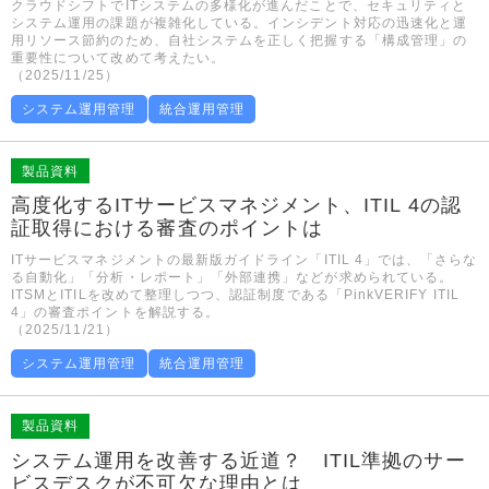
クラウドシフトでITシステムの多様化が進んだことで、セキュリティと
システム運用の課題が複雑化している。インシデント対応の迅速化と運
用リソース節約のため、自社システムを正しく把握する「構成管理」の
重要性について改めて考えたい。
（2025/11/25）
システム運用管理
統合運用管理
製品資料
高度化するITサービスマネジメント、ITIL 4の認
証取得における審査のポイントは
ITサービスマネジメントの最新版ガイドライン「ITIL 4」では、「さらな
る自動化」「分析・レポート」「外部連携」などが求められている。
ITSMとITILを改めて整理しつつ、認証制度である「PinkVERIFY ITIL
4」の審査ポイントを解説する。
（2025/11/21）
システム運用管理
統合運用管理
製品資料
システム運用を改善する近道？ ITIL準拠のサー
ビスデスクが不可欠な理由とは