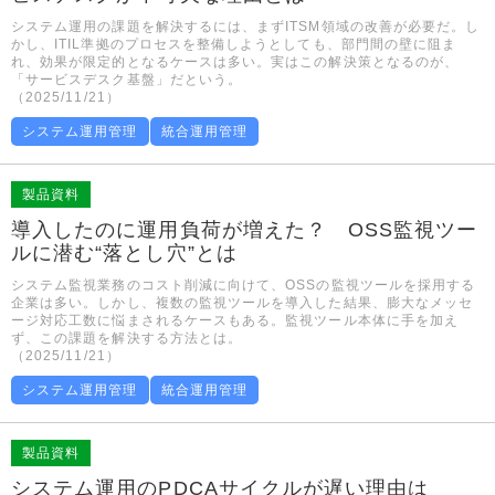
システム運用の課題を解決するには、まずITSM領域の改善が必要だ。し
かし、ITIL準拠のプロセスを整備しようとしても、部門間の壁に阻ま
れ、効果が限定的となるケースは多い。実はこの解決策となるのが、
「サービスデスク基盤」だという。
（2025/11/21）
システム運用管理
統合運用管理
製品資料
導入したのに運用負荷が増えた？ OSS監視ツー
ルに潜む“落とし穴”とは
システム監視業務のコスト削減に向けて、OSSの監視ツールを採用する
企業は多い。しかし、複数の監視ツールを導入した結果、膨大なメッセ
ージ対応工数に悩まされるケースもある。監視ツール本体に手を加え
ず、この課題を解決する方法とは。
（2025/11/21）
システム運用管理
統合運用管理
製品資料
システム運用のPDCAサイクルが遅い理由は