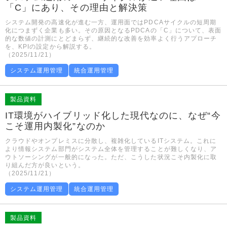
「C」にあり、その理由と解決策
システム開発の高速化が進む一方、運用面ではPDCAサイクルの短周期
化につまずく企業も多い。その原因となるPDCAの「C」について、表面
的な数値の計測にとどまらず、継続的な改善を効率よく行うアプローチ
を、KPIの設定から解説する。
（2025/11/21）
システム運用管理
統合運用管理
製品資料
IT環境がハイブリッド化した現代なのに、なぜ“今
こそ運用内製化”なのか
クラウドやオンプレミスに分散し、複雑化しているITシステム。これに
より情報システム部門がシステム全体を管理することが難しくなり、ア
ウトソーシングが一般的になった。ただ、こうした状況こそ内製化に取
り組んだ方が良いという。
（2025/11/21）
システム運用管理
統合運用管理
製品資料