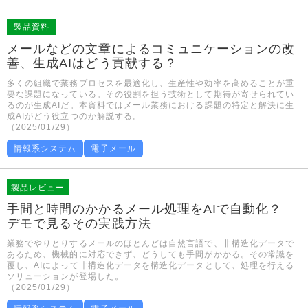
製品資料
メールなどの文章によるコミュニケーションの改
善、生成AIはどう貢献する？
多くの組織で業務プロセスを最適化し、生産性や効率を高めることが重
要な課題になっている。その役割を担う技術として期待が寄せられてい
るのが生成AIだ。本資料ではメール業務における課題の特定と解決に生
成AIがどう役立つのか解説する。
（2025/01/29）
情報系システム
電子メール
製品レビュー
手間と時間のかかるメール処理をAIで自動化？
デモで見るその実践方法
業務でやりとりするメールのほとんどは自然言語で、非構造化データで
あるため、機械的に対応できず、どうしても手間がかかる。その常識を
覆し、AIによって非構造化データを構造化データとして、処理を行える
ソリューションが登場した。
（2025/01/29）