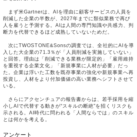
まず米Gartnerは、AIを理由に顧客サービスの人員を
削減した企業の半数が、2027年までに類似業務で再び
人を雇うと予測する。AIは人間の専門知識や共感力、判
断力を代替できるほど成熟していないためだ。
次にTWOSTONE&Sonsの調査では、全社的にAIを導
入した大企業の71.3％が「人員削減を実施していない」
と回答。理由は「削減できる業務が限定的」「雇用維持
を重視する企業文化」「新規事業に人材が必要」だっ
た。企業は浮いた工数を既存事業の強化や新規事業へ再
投資し、人材をより付加価値の高い業務へシフトさせて
いる。
さらにアクセンチュアの報告書からは、若手採用を縮
小しAIで代替する動きが“スキルの断絶”を招くリスクも
示される。AI時代に問われる「人間ならでは」のスキル
とは何かを考える。
アンケート