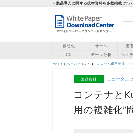
IT製品導入に関する技術資料を多数掲載 ホ
仮想化
サーバ
運
CX
データ分析
シス
ホワイトペーパーTOP
システム運用管理
ニュータニ
製品資料
コンテナとKu
用の複雑化”