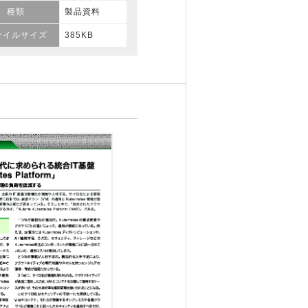
種類
製品資料
ァイルサイズ
385KB