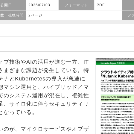
公開日
2026/07/03
フォーマット
PDF
ジ数・視聴時間
2ページ
フ
ブ技術やAIの活用が進む一方、IT
さまざまな課題が発生している。特
とKubernetesの導入が急速に
想マシン運用と、ハイブリッド／マ
でのシステム運用が混在し、複雑性
足、サイロ化に伴うセキュリティリ
となっている。
のが、マイクロサービスやオブザ