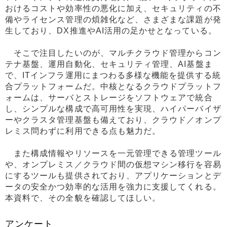
おけるコストや効率性の悪化に加え、セキュリティの不
備やライセンス管理の煩雑化など、さまざまな課題が発
生しており、DX推進やAI活用の足かせとなっている。
そこで注目したいのが、マルチクラウド管理からコン
テナ基盤、運用自動化、セキュリティ管理、AI基盤ま
で、ITインフラ運用にまつわる多様な機能を提供する統
合プラットフォームだ。中核となるクラウドプラットフ
ォームは、サーバとストレージをソフトウェアで統合
し、シンプルな構成で高可用性を実現、ハイパーバイザ
ーやクラスタ管理基盤も備えており、クラウド／オンプ
レミス問わずに利用できる点も魅力だ。
また構成情報やリソースを一元管理できる管理ツール
や、オンプレミス／クラウド間の仮想マシン移行を容易
にするツールも提供されており、アプリケーションとデ
ータの安全かつ効率的な活用を強力に支援してくれる。
本資料で、その全貌を確認してほしい。
アンケート